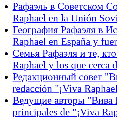
Рафаэль в Советском С
Raphael en la Unión Sovi
География Рафаэля в Исп
Raphael en España y fue
Семья Рафаэля и те, кто
Raphael y los que cerca d
Редакционный совет "Вив
redacción "¡Viva Raphael
Ведущие авторы "Вива Р
principales de "¡Viva Ra