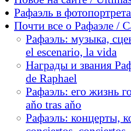
Рафаэль в фотопортретах 
Почти все о Рафаэле / C
Рафаэль: музыка, сцен
el escenario, la vida
Награды и звания Раф
de Raphael
Рафаэль: его жизнь го
aňo tras aňo
Рафаэль: концерты, ко
conciertos, сonciertos, 