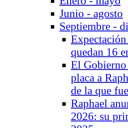
Enero - mayo
Junio - agosto
Septiembre - d
Expectación 
quedan 16 e
El Gobierno 
placa a Raph
de la que fu
Raphael anun
2026: su pr