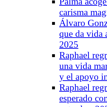
Palma acoge 
carisma mag
Álvaro Gonzá
que da vida 
2025
Raphael regr
una vida mar
y el apoyo i
Raphael regr
esperado con