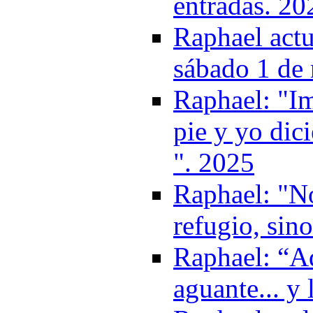
entradas. 20
Raphael actu
sábado 1 de
Raphael: "Im
pie y yo dic
". 2025
Raphael: "No
refugio, sin
Raphael: “Aq
aguante... y