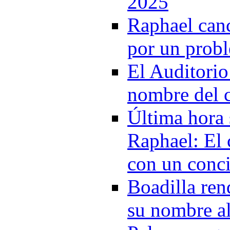
2025
Raphael canc
por un prob
El Auditorio
nombre del c
Última hora 
Raphael: El 
con un conci
Boadilla re
su nombre a