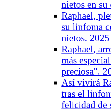
nietos en su
Raphael, ple
su linfoma c
nietos. 2025
Raphael, arr
más especia
preciosa". 2
Así vivirá R
tras el linf
felicidad de