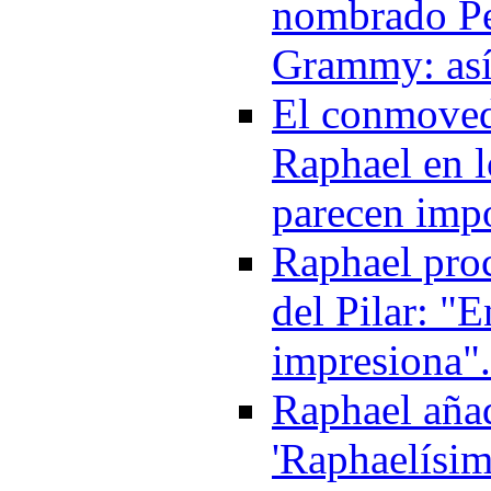
nombrado Pe
Grammy: así
El conmoved
Raphael en 
parecen imp
Raphael proc
del Pilar: "E
impresiona"
Raphael añad
'Raphaelísim