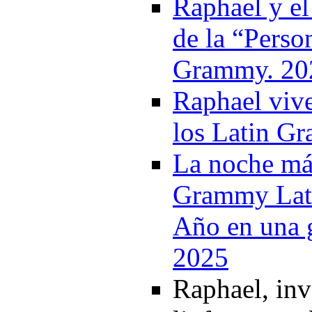
Raphael y el
de la “Perso
Grammy. 20
Raphael viv
los Latin G
La noche má
Grammy Lati
Año en una g
2025
Raphael, inv