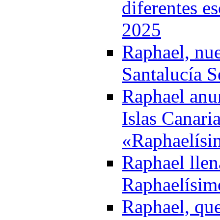
diferentes e
2025
Raphael, nue
Santalucía S
Raphael anun
Islas Canaria
«Raphaelísi
Raphael llen
Raphaelísim
Raphael, que