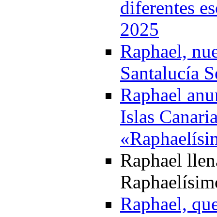
diferentes e
2025
Raphael, nue
Santalucía S
Raphael anun
Islas Canaria
«Raphaelísi
Raphael llen
Raphaelísim
Raphael, que