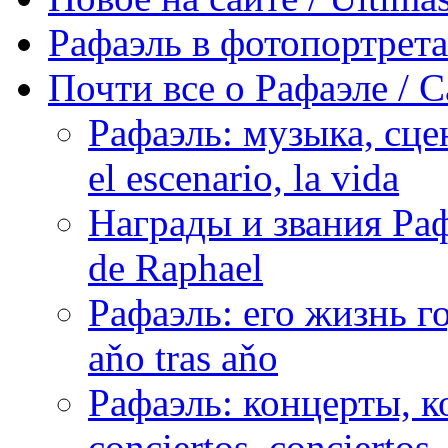
Рафаэль в фотопортретах 
Почти все о Рафаэле / C
Рафаэль: музыка, сцен
el escenario, la vida
Награды и звания Раф
de Raphael
Рафаэль: его жизнь го
aňo tras aňo
Рафаэль: концерты, ко
conciertos, сonciertos, 