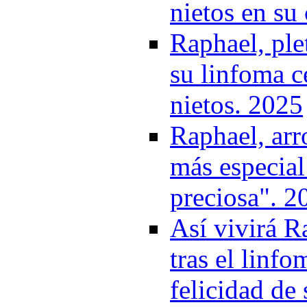
nietos en su
Raphael, ple
su linfoma c
nietos. 2025
Raphael, arr
más especia
preciosa". 2
Así vivirá R
tras el linf
felicidad de