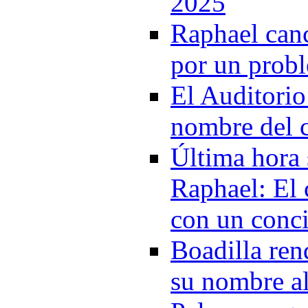
2025
Raphael canc
por un prob
El Auditorio
nombre del c
Última hora 
Raphael: El 
con un conci
Boadilla re
su nombre a