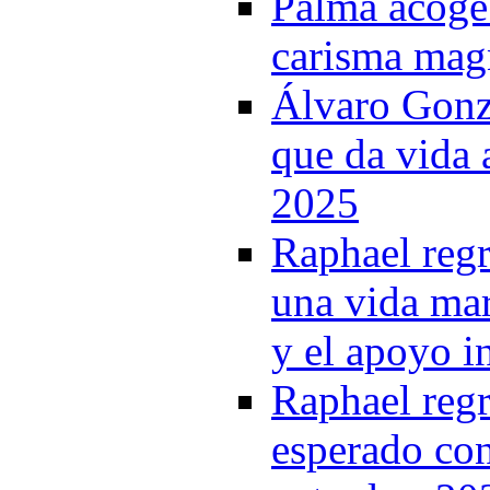
Palma acoge 
carisma mag
Álvaro Gonzá
que da vida 
2025
Raphael regr
una vida mar
y el apoyo i
Raphael regr
esperado con