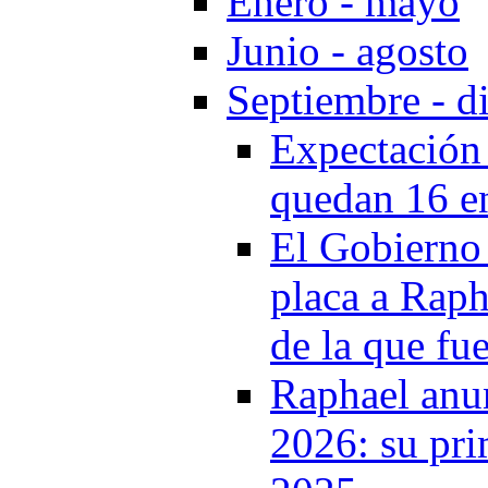
Enero - mayo
Junio - agosto
Septiembre - d
Expectación 
quedan 16 e
El Gobierno 
placa a Raph
de la que fu
Raphael anun
2026: su pr