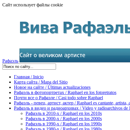
Сайт использует файлы cookie
Рафаэль
Главная / Inicio
Карта сайта / Mapa del Sitio
Новое на сайте / Últimas actualizaciones
Рафаэль в фотопортретах / Raphael en los fotoretratos
Почти все о Рафаэле / Casi todo sobre Raphael
Рафаэль - певец, артист, актер / Raphael es cantante, artista, 
Рафаэль в видео и радиоархивах / Video y radioarchivos de
Рафаэль в 2010-х / Raphael en los 2010s
Рафаэль в 2000-х / Raphael en los 2000s
Рафаэль в 1990-х / Raphael en los 1990s
Рафаэль в 1980-х / Raphael en los 1980s