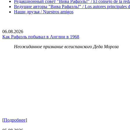
Редакционный совет "Вива Рафаэль!" / El consejo de la red
Ведущие авторы "Вива Рафаэль!" / Los autores principales d
Наши друзья / Nuestros amigos
06.08.2026
Как Рафаэль побывал в Англии в 1968
Неожиданное признание всеиспанского Деда Мороза
[
Подробнее
]