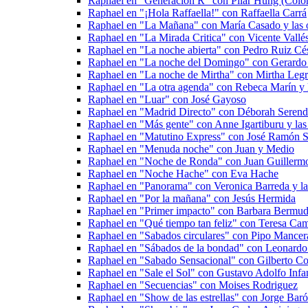
Raphael en "Generación R" con Pilar Hung (Colo
Raphael en "¡Hola Raffaella!" con Raffaella Carrá
Raphael en "La Mañana" con María Casado y las o
Raphael en "La Mirada Critica" con Vicente Vall
Raphael en "La noche abierta" con Pedro Ruiz Cé
Raphael en "La noche del Domingo" con Gerardo 
Raphael en "La noche de Mirtha" con Mirtha Legr
Raphael en "La otra agenda" con Rebeca Marín y l
Raphael en "Luar" con José Gayoso
Raphael en "Madrid Directo" con Déborah Serend
Raphael en "Más gente" con Anne Igartiburu y las 
Raphael en "Matutino Express" con José Ramón Sa
Raphael en "Menuda noche" con Juan y Medio
Raphael en "Noche de Ronda" con Juan Guillermo 
Raphael en "Noche Hache" con Eva Hache
Raphael en "Panorama" con Veronica Barreda y las
Raphael en "Por la mañana" con Jesús Hermida
Raphael en "Primer impacto" con Barbara Bermud
Raphael en "Qué tiempo tan feliz" con Teresa Ca
Raphael en "Sabados circulares" con Pipo Mancer
Raphael en "Sábados de la bondad" con Leonardo
Raphael en "Sabado Sensacional" con Gilberto Cor
Raphael en "Sale el Sol" con Gustavo Adolfo Infan
Raphael en "Secuencias" con Moises Rodriguez
Raphael en "Show de las estrellas" con Jorge Bar