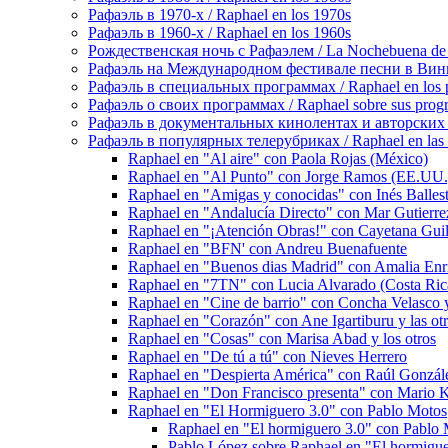
Рафаэль в 1970-х / Raphael en los 1970s
Рафаэль в 1960-х / Raphael en los 1960s
Рождественская ночь с Рафаэлем / La Nochebuena de
Рафаэль на Международном фестивале песни в Винье-де
Рафаэль в специальных программах / Raphael en los p
Рафаэль о своих программах / Raphael sobre sus prog
Рафаэль в документальных кинолентах и авторских реп
Рафаэль в популярных телерубриках / Raphael en las 
Raphael en "Al aire" con Paola Rojas (México)
Raphael en "Al Punto" con Jorge Ramos (EE.UU.
Raphael en "Amigas y conocidas" con Inés Balleste
Raphael en "Andalucía Directo" con Mar Gutierrez
Raphael en "¡Atención Obras!" con Cayetana Gui
Raphael en "BFN' con Andreu Buenafuente
Raphael en "Buenos dias Madrid" con Amalia Enri
Raphael en "7TN" con Lucia Alvarado (Costa Ric
Raphael en "Cine de barrio" con Concha Velasco y
Raphael en "Corazón" con Ane Igartiburu y las otr
Raphael en "Cosas" con Marisa Abad y los otros
Raphael en "De tú a tú" con Nieves Herrero
Raphael en "Despierta América" con Raúl Gonzále
Raphael en "Don Francisco presenta" con Mario 
Raphael en "El Hormiguero 3.0" con Pablo Motos
Raphael en "El hormiguero 3.0" con Pablo 
Pablo López sobre Raphael en "El hormigue