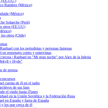
s (EE.UU.)
sco Ramírez (México)
odside (México)
)
che Solaeche (Perú)
os otros (EE.UU)
México)
los otros (Chile)
otras
hael con los periodistas y personas famosas
 reportajes cortes y entrevistas
сиа / Raphael en "Mi gran noche" por Alex de la Iglesia
ekyll y Hyde"
s de prensa
concursos
 cuenta de él en el radio
chivos de sus fans
e el vinilo hasta iTunes
el en la Unión Soviética y la Federación Rusa
el en España y fuera de España
y los que cerca de él