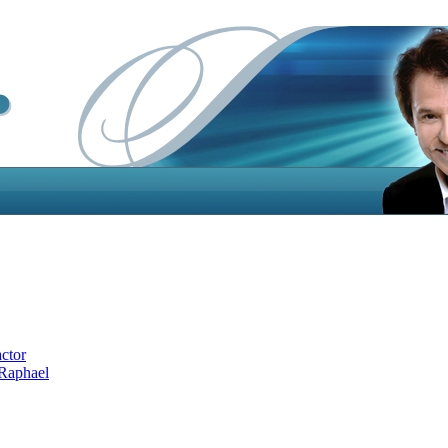
actor
 Raphael