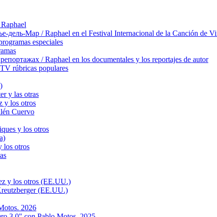
 Raphael
ль-Мар / Raphael en el Festival Internacional de la Canción de Vi
rogramas especiales
ramas
ортажах / Raphael en los documentales y los reportajes de autor
TV rúbricas populares
)
r y las otras
 y los otros
llén Cuervo
ques y los otros
a)
 los otros
as
z y los otros (EE.UU.)
Kreutzberger (EE.UU.)
Motos. 2026
ro 3.0" con Pablo Motos. 2025