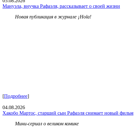
05.08.2026
Мануэла, внучка Рафаэля, рассказывает о своей жизни
Новая публикация в журнале ¡Hola!
[
Подробнее
]
04.08.2026
Хакобо Мартос, старший сын Рафаэля снимает новый фильм
Мини-сериал о великом комике