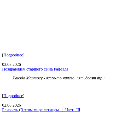
[
Подробнее
]
03.08.2026
Поздравляем старшего сына Рафаэля
Хакобо Мартосу - всего-то ничего, пятьдесят три
[
Подробнее
]
02.08.2026
Близость (В этом мире летящем...). Часть III