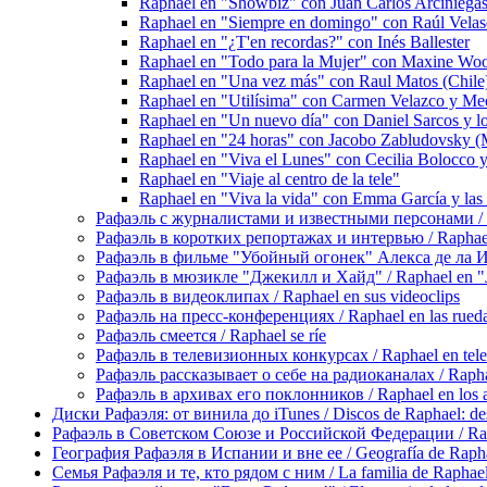
Raphael en "Showbiz" con Juan Carlos Arciniega
Raphael en "Siempre en domingo" con Raúl Vela
Raphael en "¿T'en recordas?" con Inés Ballester
Raphael en "Todo para la Mujer" con Maxine Wo
Raphael en "Una vez más" con Raul Matos (Chile
Raphael en "Utilísima" con Carmen Velazco y Me
Raphael en "Un nuevo día" con Daniel Sarcos y l
Raphael en "24 horas" con Jacobo Zabludovsky (
Raphael en "Viva el Lunes" con Cecilia Bolocco y 
Raphael en "Viaje al centro de la tele"
Raphael en "Viva la vida" con Emma García y las 
Рафаэль с журналистами и известными персонами / Rap
Рафаэль в коротких репортажах и интервью / Raphael en
Рафаэль в фильме "Убойный огонек" Алекса де ла Игле
Рафаэль в мюзикле "Джекилл и Хайд" / Raphael en "J
Рафаэль в видеоклипах / Raphael en sus videoclips
Рафаэль на пресс-конференциях / Raphael en las rueda
Рафаэль смеется / Raphael se ríe
Рафаэль в телевизионных конкурсах / Raphael en tele
Рафаэль рассказывает о себе на радиоканалах / Raphael
Рафаэль в архивах его поклонников / Raphael en los ar
Диски Рафаэля: от винила до iTunes / Discos de Raphael: desd
Рафаэль в Советском Союзе и Российской Федерации / Rapha
География Рафаэля в Испании и вне ее / Geografía de Rapha
Семья Рафаэля и те, кто рядом с ним / La familia de Raphael 