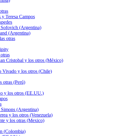
mbia)
tras
és y Teresa Campos
spedes
Sofovich (Argentina)
and (Argentina)
as otras
ipity
otras
n Cristobal y los otros (México)
Vivado y los otros (Chile)
 otras (Perú)
o y los otros (EE.UU.)
mpos
a
 Simons (Argentina)
rea y los otros (Venezuela)
te y los otras (Mexico)
ón (Colombia)