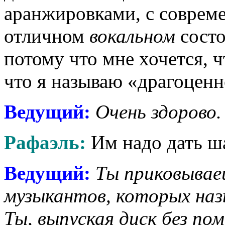
аранжировками, с совреме
отличном
вокальном
состо
потому что мне хочется, ч
что я называю «драгоценн
Ведущий
:
Очень здорово.
Рафаэль
:
Им надо дать ша
Ведущий
:
Ты приковывае
музыкантов, которых назы
Ты, выпуская диск без п