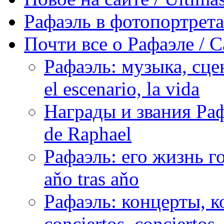
Рафаэль в фотопортретах 
Почти все о Рафаэле / C
Рафаэль: музыка, сцен
el escenario, la vida
Награды и звания Раф
de Raphael
Рафаэль: его жизнь го
aňo tras aňo
Рафаэль: концерты, ко
conciertos, сonciertos, 