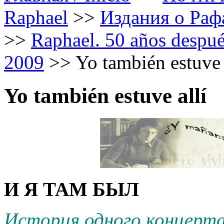
Raphael
>>
Издания о Рафа
>>
Raphael. 50 años despué
2009
>>
Yo también estuve 
Yo también estuve allí
И Я ТАМ БЫЛ
История одного концерт