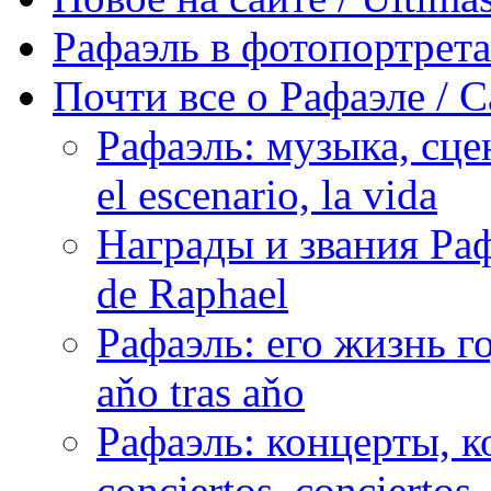
Рафаэль в фотопортретах 
Почти все о Рафаэле / C
Рафаэль: музыка, сцен
el escenario, la vida
Награды и звания Раф
de Raphael
Рафаэль: его жизнь го
aňo tras aňo
Рафаэль: концерты, ко
conciertos, сonciertos, 