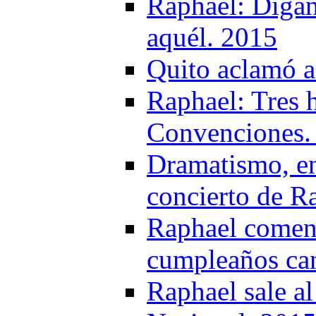
Raphael: Digan
aquél. 2015
Quito aclamó a
Raphael: Tres 
Convenciones.
Dramatismo, ene
concierto de R
Raphael comenz
cumpleaños can
Raphael sale al