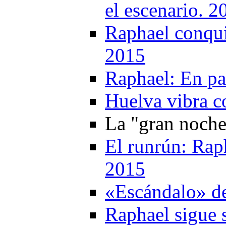
el escenario. 2
Raphael conqui
2015
Raphael: En pa
Huelva vibra c
La "gran noche
El runrún: Rap
2015
«Escándalo» d
Raphael sigue 