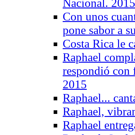
Nacional. 201
Con unos cuant
pone sabor a s
Costa Rica le 
Raphael complac
respondió con 
2015
Raphael... can
Raphael, vibra
Raphael entrega