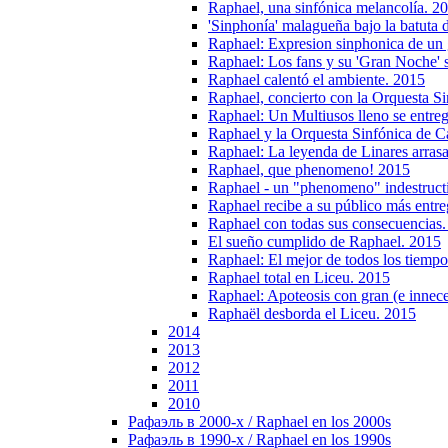
Raphael, una sinfónica melancolía. 2
'Sinphonía' malagueña bajo la batuta
Raphael: Expresion sinphonica de un
Raphael: Los fans y su 'Gran Noche' 
Raphael calentó el ambiente. 2015
Raphael, concierto con la Orquesta Si
Raphael: Un Multiusos lleno se entrega
Raphael y la Orquesta Sinfónica de Ca
Raphael: La leyenda de Linares arras
Raphael, que phenomeno! 2015
Raphael - un "phenomeno" indestruct
Raphael recibe a su público más entr
Raphael con todas sus consecuencias
El sueño cumplido de Raphael. 2015
Raphael: El mejor de todos los tiemp
Raphael total en Liceu. 2015
Raphael: Apoteosis con gran (e innece
Raphaël desborda el Liceu. 2015
2014
2013
2012
2011
2010
Рафаэль в 2000-х / Raphael en los 2000s
Рафаэль в 1990-х / Raphael en los 1990s