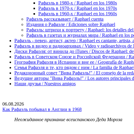
Рафаэль в 1980-х / Raphael en los 1980s
Рафаэль в 1970-х / Raphael en los 1970s
Рафаэль в 1960-х / Raphael en los 1960s
Рафаэль рассказывает / Raphael cuenta
Издания о Рафаэле / Ediciones sobre Raphael
Рафаэль: штрихи к портрету / Raphael: los detalles del 
Рафаэль в газетах и журналах мира / Raphael en los pe
Рафаэль - певец, артист, актер / Raphael es cantante, artista, 
Рафаэль в видео и радиоархивах / Video y radioarchivos de
Диски Рафаэля: от винила до iTunes / Discos de Raphael: desd
Рафаэль в Советском Союзе и Российской Федерации / Rapha
География Рафаэля в Испании и вне ее / Geografía de Rapha
Семья Рафаэля и те, кто рядом с ним / La familia de Raphael 
Редакционный совет "Вива Рафаэль!" / El consejo de la red
Ведущие авторы "Вива Рафаэль!" / Los autores principales d
Наши друзья / Nuestros amigos
06.08.2026
Как Рафаэль побывал в Англии в 1968
Неожиданное признание всеиспанского Деда Мороза