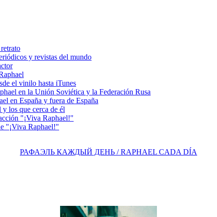
retrato
riódicos y revistas del mundo
actor
 Raphael
e el vinilo hasta iTunes
el en la Unión Soviética y la Federación Rusa
el en España y fuera de España
y los que cerca de él
acción "¡Viva Raphael!"
e "¡Viva Raphael!"
РАФАЭЛЬ КАЖДЫЙ ДЕНЬ / RAPHAEL CADA DÍA