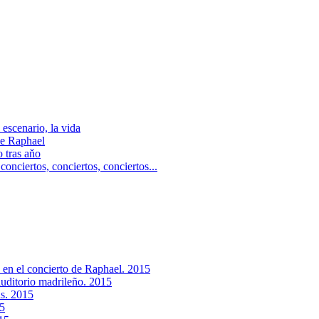
escenario, la vida
e Raphael
 tras aňo
ciertos, сonciertos, сonciertos...
 en el concierto de Raphael. 2015
auditorio madrileño. 2015
as. 2015
15