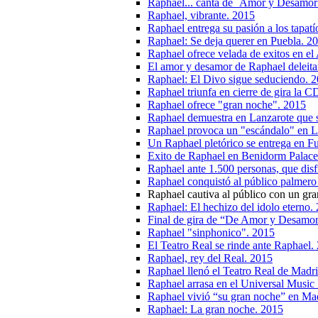
Raphael... canta de ´Amor y Desamor
Raphael, vibrante. 2015
Raphael entrega su pasión a los tapatí
Raphael: Se deja querer en Puebla. 2
Raphael ofrece velada de exitos en el
El amor y desamor de Raphael deleita
Raphael: El Divo sigue seduciendo. 
Raphael triunfa en cierre de gira la
Raphael ofrece "gran noche". 2015
Raphael demuestra en Lanzarote que s
Raphael provoca un "escándalo" en L
Un Raphael pletórico se entrega en Fu
Exito de Raphael en Benidorm Palace
Raphael ante 1.500 personas, que disf
Raphael conquistó al público palmero
Raphael cautiva al público con un gra
Raphael: El hechizo del idolo eterno.
Final de gira de “De Amor y Desamor
Raphael "sinphonico". 2015
El Teatro Real se rinde ante Raphael.
Raphael, rey del Real. 2015
Raphael llenó el Teatro Real de Madri
Raphael arrasa en el Universal Music 
Raphael vivió “su gran noche” en Ma
Raphael: La gran noche. 2015