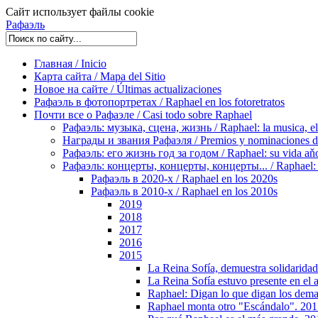
Сайт использует файлы cookie
Рафаэль
Главная / Inicio
Карта сайта / Mapa del Sitio
Новое на сайте / Últimas actualizaciones
Рафаэль в фотопортретах / Raphael en los fotoretratos
Почти все о Рафаэле / Casi todo sobre Raphael
Рафаэль: музыка, сцена, жизнь / Raphael: la musica, el 
Награды и звания Рафаэля / Premios y nominaciones d
Рафаэль: его жизнь год за годом / Raphael: su vida aňo
Рафаэль: концерты, концерты, концерты... / Raphael: con
Рафаэль в 2020-х / Raphael en los 2020s
Рафаэль в 2010-х / Raphael en los 2010s
2019
2018
2017
2016
2015
La Reina Sofía, demuestra solidaridad
La Reina Sofía estuvo presente en el 
Raphael: Digan lo que digan los dem
Raphael monta otro "Escándalo". 20