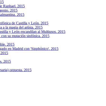
015
 de Raphael. 2015
 genio. 2015
salmantina. 2015
nfónica de Castilla y León. 2015
 a la magia del artista. 2015
stilla y León encandilan al Multiusos. 2015
a con su mutación sinfónica. 2015
ible. 2015
egado en Madrid con 'Sinphónico'. 2015
. 2015
os. 2015
saria) orquesta. 2015