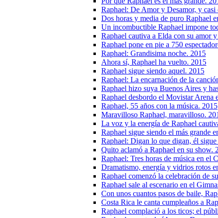
Por qué Raphael es el más grande. 20
Raphael: De Amor y Desamor, y casi 
Dos horas y media de puro Raphael e
Un incombuctible Raphael impone toda
Raphael cautiva a Elda con su amor 
Raphael pone en pie a 750 espectadore
Raphael: Grandisima noche. 2015
Ahora sí, Raphael ha vuelto. 2015
Raphael sigue siendo aquel. 2015
Raphael: La encarnación de la canció
Raphael hizo suya Buenos Aires y has
Raphael desbordo el Movistar Arena 
Raphael, 55 años con la música. 2015
Maravilloso Raphael, maravilloso. 20
La voz y la energía de Raphael cautiv
Raphael sigue siendo el más grande e
Raphael: Digan lo que digan, él sigue
Quito aclamó a Raphael en su show. 
Raphael: Tres horas de música en el 
Dramatismo, energía y vidrios rotos e
Raphael comenzó la celebración de su
Raphael sale al escenario en el Gimn
Con unos cuantos pasos de baile, Raph
Costa Rica le canta cumpleaños a Ra
Raphael complació a los ticos; el púb