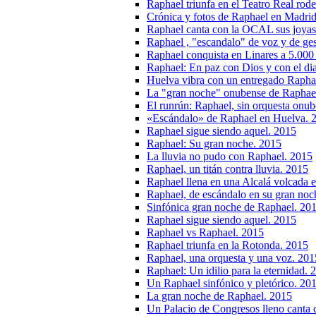
Raphael triunfa en el Teatro Real ro
Crónica y fotos de Raphael en Madri
Raphael canta con la OCAL sus joyas 
Raphael , "escandalo" de voz y de ges
Raphael conquista en Linares a 5.000
Raphael: En paz con Dios y con el di
Huelva vibra con un entregado Rapha
La "gran noche" onubense de Raphae
El runrún: Raphael, sin orquesta onu
«Escándalo» de Raphael en Huelva. 
Raphael sigue siendo aquel. 2015
Raphael: Su gran noche. 2015
La lluvia no pudo con Raphael. 2015
Raphael, un titán contra lluvia. 2015
Raphael llena en una Alcalá volcada e
Raphael, de escándalo en su gran noc
Sinfónica gran noche de Raphael. 20
Raphael sigue siendo aquel. 2015
Raphael vs Raphael. 2015
Raphael triunfa en la Rotonda. 2015
Raphael, una orquesta y una voz. 201
Raphael: Un idilio para la eternidad. 
Un Raphael sinfónico y pletórico. 20
La gran noche de Raphael. 2015
Un Palacio de Congresos lleno canta