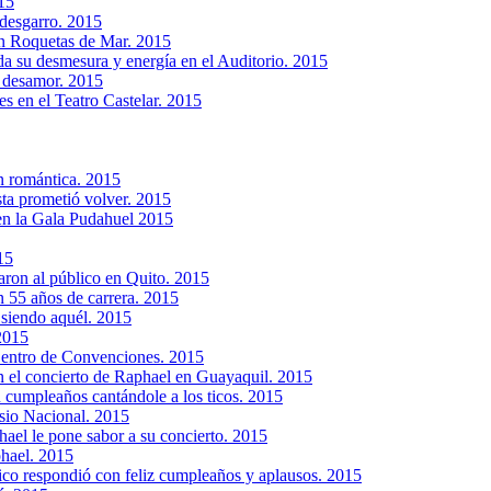
15
desgarro. 2015
n Roquetas de Mar. 2015
 su desmesura y energía en el Auditorio. 2015
y desamor. 2015
s en el Teatro Castelar. 2015
n romántica. 2015
ta prometió volver. 2015
en la Gala Pudahuel 2015
15
aron al público en Quito. 2015
n 55 años de carrera. 2015
 siendo aquél. 2015
2015
Centro de Convenciones. 2015
n el concierto de Raphael en Guayaquil. 2015
 cumpleaños cantándole a los ticos. 2015
asio Nacional. 2015
ael le pone sabor a su concierto. 2015
phael. 2015
lico respondió con feliz cumpleaños y aplausos. 2015