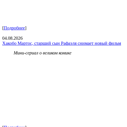
[
Подробнее
]
04.08.2026
Хакобо Мартос, старший сын Рафаэля снимает новый фильм
Мини-сериал о великом комике