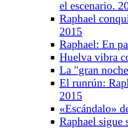
el escenario. 2
Raphael conqui
2015
Raphael: En pa
Huelva vibra c
La "gran noche
El runrún: Rap
2015
«Escándalo» d
Raphael sigue 