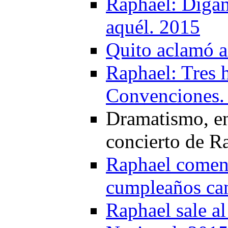
Raphael: Digan
aquél. 2015
Quito aclamó a
Raphael: Tres 
Convenciones.
Dramatismo, ene
concierto de R
Raphael comenz
cumpleaños can
Raphael sale al