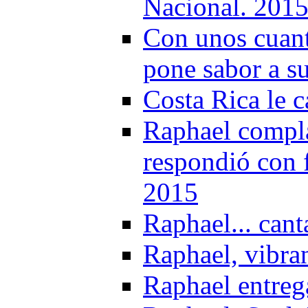
Nacional. 201
Con unos cuant
pone sabor a s
Costa Rica le 
Raphael complac
respondió con 
2015
Raphael... can
Raphael, vibra
Raphael entrega