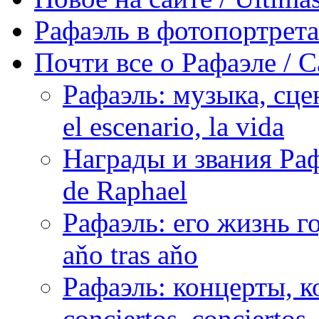
Рафаэль в фотопортретах 
Почти все о Рафаэле / C
Рафаэль: музыка, сцен
el escenario, la vida
Награды и звания Раф
de Raphael
Рафаэль: его жизнь го
aňo tras aňo
Рафаэль: концерты, ко
conciertos, сonciertos, 