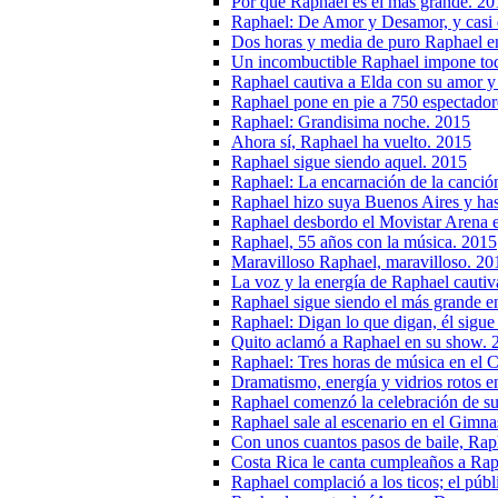
Por qué Raphael es el más grande. 20
Raphael: De Amor y Desamor, y casi 
Dos horas y media de puro Raphael e
Un incombuctible Raphael impone toda
Raphael cautiva a Elda con su amor 
Raphael pone en pie a 750 espectadore
Raphael: Grandisima noche. 2015
Ahora sí, Raphael ha vuelto. 2015
Raphael sigue siendo aquel. 2015
Raphael: La encarnación de la canció
Raphael hizo suya Buenos Aires y has
Raphael desbordo el Movistar Arena 
Raphael, 55 años con la música. 2015
Maravilloso Raphael, maravilloso. 20
La voz y la energía de Raphael cautiv
Raphael sigue siendo el más grande e
Raphael: Digan lo que digan, él sigue
Quito aclamó a Raphael en su show. 
Raphael: Tres horas de música en el 
Dramatismo, energía y vidrios rotos e
Raphael comenzó la celebración de su
Raphael sale al escenario en el Gimn
Con unos cuantos pasos de baile, Raph
Costa Rica le canta cumpleaños a Ra
Raphael complació a los ticos; el púb