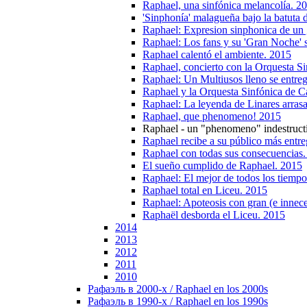
Raphael, una sinfónica melancolía. 2
'Sinphonía' malagueña bajo la batuta
Raphael: Expresion sinphonica de un
Raphael: Los fans y su 'Gran Noche' 
Raphael calentó el ambiente. 2015
Raphael, concierto con la Orquesta Si
Raphael: Un Multiusos lleno se entrega
Raphael y la Orquesta Sinfónica de Ca
Raphael: La leyenda de Linares arras
Raphael, que phenomeno! 2015
Raphael - un "phenomeno" indestruct
Raphael recibe a su público más entr
Raphael con todas sus consecuencias
El sueño cumplido de Raphael. 2015
Raphael: El mejor de todos los tiemp
Raphael total en Liceu. 2015
Raphael: Apoteosis con gran (e innece
Raphaël desborda el Liceu. 2015
2014
2013
2012
2011
2010
Рафаэль в 2000-х / Raphael en los 2000s
Рафаэль в 1990-х / Raphael en los 1990s