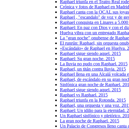
Raphael triunfa en el Teatro Real ro
Crónica y fotos de Raphael en Madri
Raphael canta con la OCAL sus joyas 
Raphael , "escandalo" de voz y de ges
Raphael conquista en Linares a 5.000
Raphael: En paz con Dios y con el di
Huelva vibra con un entregado Rapha
La "gran noche" onubense de Raphae
El runrún: Raphael, sin orquesta onu
«Escándalo» de Raphael en Huelva. 
Raphael sigue siendo aquel. 2015
Raphael: Su gran noche. 2015
La lluvia no pudo con Raphael. 2015
Raphael, un titán contra lluvia. 2015
Raphael llena en una Alcalá volcada e
Raphael, de escándalo en su gran noc
Sinfónica gran noche de Raphael. 20
Raphael sigue siendo aquel. 2015
Raphael vs Raphael. 2015
Raphael triunfa en la Rotonda. 2015
Raphael, una orquesta y una voz. 201
Raphael: Un idilio para la eternidad. 
Un Raphael sinfónico y pletórico. 20
La gran noche de Raphael. 2015
Un Palacio de Congresos lleno canta