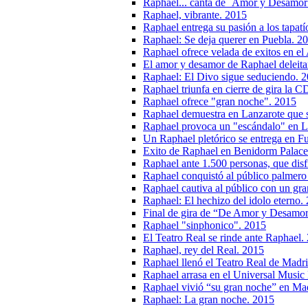
Raphael... canta de ´Amor y Desamor
Raphael, vibrante. 2015
Raphael entrega su pasión a los tapatí
Raphael: Se deja querer en Puebla. 2
Raphael ofrece velada de exitos en el
El amor y desamor de Raphael deleita
Raphael: El Divo sigue seduciendo. 
Raphael triunfa en cierre de gira la
Raphael ofrece "gran noche". 2015
Raphael demuestra en Lanzarote que s
Raphael provoca un "escándalo" en L
Un Raphael pletórico se entrega en Fu
Exito de Raphael en Benidorm Palace
Raphael ante 1.500 personas, que disf
Raphael conquistó al público palmero
Raphael cautiva al público con un gra
Raphael: El hechizo del idolo eterno.
Final de gira de “De Amor y Desamor
Raphael "sinphonico". 2015
El Teatro Real se rinde ante Raphael.
Raphael, rey del Real. 2015
Raphael llenó el Teatro Real de Madri
Raphael arrasa en el Universal Music 
Raphael vivió “su gran noche” en Ma
Raphael: La gran noche. 2015