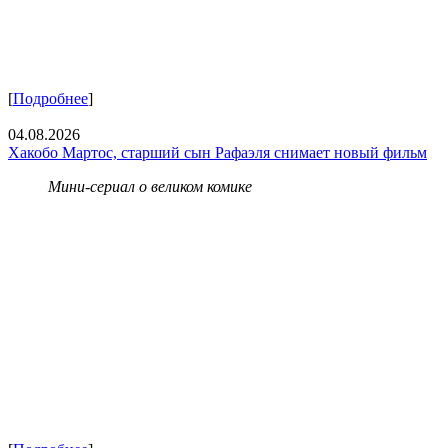
[
Подробнее
]
04.08.2026
Хакобо Мартос, старший сын Рафаэля снимает новый фильм
Мини-сериал о великом комике