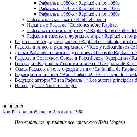
Рафаэль в 1980-х / Raphael en los 1980s
Рафаэль в 1970-х / Raphael en los 1970s
Рафаэль в 1960-х / Raphael en los 1960s
Рафаэль рассказывает / Raphael cuenta
Издания о Рафаэле / Ediciones sobre Raphael
Рафаэль: штрихи к портрету / Raphael: los detalles del 
Рафаэль в газетах и журналах мира / Raphael en los pe
Рафаэль - певец, артист, актер / Raphael es cantante, artista, 
Рафаэль в видео и радиоархивах / Video y radioarchivos de
Диски Рафаэля: от винила до iTunes / Discos de Raphael: desd
Рафаэль в Советском Союзе и Российской Федерации / Rapha
География Рафаэля в Испании и вне ее / Geografía de Rapha
Семья Рафаэля и те, кто рядом с ним / La familia de Raphael 
Редакционный совет "Вива Рафаэль!" / El consejo de la red
Ведущие авторы "Вива Рафаэль!" / Los autores principales d
Наши друзья / Nuestros amigos
06.08.2026
Как Рафаэль побывал в Англии в 1968
Неожиданное признание всеиспанского Деда Мороза