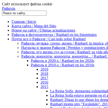
Сайт использует файлы cookie
Рафаэль
Главная / Inicio
Карта сайта / Mapa del Sitio
Новое на сайте / Últimas actualizaciones
Рафаэль в фотопортретах / Raphael en los fotoretratos
Почти все о Рафаэле / Casi todo sobre Raphael
Рафаэль: музыка, сцена, жизнь / Raphael: la musica, el 
Награды и звания Рафаэля / Premios y nominaciones d
Рафаэль: его жизнь год за годом / Raphael: su vida aňo
Рафаэль: концерты, концерты, концерты... / Raphael: con
Рафаэль в 2020-х / Raphael en los 2020s
Рафаэль в 2010-х / Raphael en los 2010s
2019
2018
2017
2016
2015
La Reina Sofía, demuestra solidaridad
La Reina Sofía estuvo presente en el 
Raphael: Digan lo que digan los dem
Raphael monta otro "Escándalo". 20