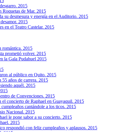
15
desgarro. 2015
n Roquetas de Mar. 2015
 su desmesura y energía en el Auditorio. 2015
y desamor. 2015
s en el Teatro Castelar. 2015
n romántica. 2015
ta prometió volver. 2015
en la Gala Pudahuel 2015
15
aron al público en Quito. 2015
n 55 años de carrera. 2015
 siendo aquél. 2015
2015
Centro de Convenciones. 2015
n el concierto de Raphael en Guayaquil. 2015
 cumpleaños cantándole a los ticos. 2015
asio Nacional. 2015
ael le pone sabor a su concierto. 2015
phael. 2015
lico respondió con feliz cumpleaños y aplausos. 2015