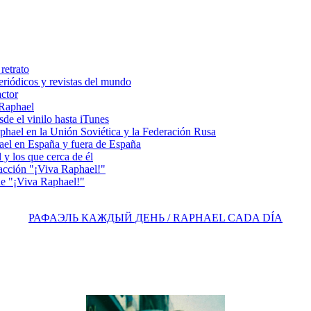
retrato
riódicos y revistas del mundo
actor
 Raphael
e el vinilo hasta iTunes
el en la Unión Soviética y la Federación Rusa
el en España y fuera de España
y los que cerca de él
acción "¡Viva Raphael!"
e "¡Viva Raphael!"
РАФАЭЛЬ КАЖДЫЙ ДЕНЬ / RAPHAEL CADA DÍA