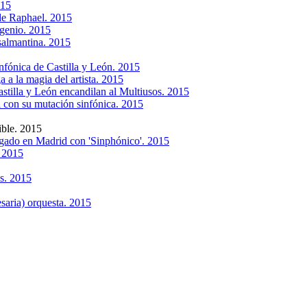
015
 de Raphael. 2015
 genio. 2015
salmantina. 2015
nfónica de Castilla y León. 2015
 a la magia del artista. 2015
stilla y León encandilan al Multiusos. 2015
a con su mutación sinfónica. 2015
ible. 2015
egado en Madrid con 'Sinphónico'. 2015
. 2015
os. 2015
saria) orquesta. 2015