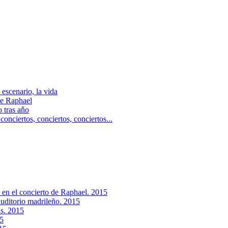
escenario, la vida
e Raphael
 tras aňo
ciertos, сonciertos, сonciertos...
 en el concierto de Raphael. 2015
auditorio madrileño. 2015
as. 2015
15