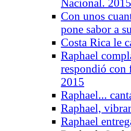
Nacional. 201
Con unos cuant
pone sabor a s
Costa Rica le 
Raphael complac
respondió con 
2015
Raphael... can
Raphael, vibra
Raphael entrega