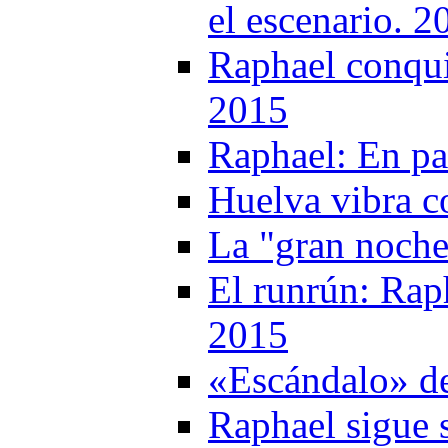
el escenario. 2
Raphael conqui
2015
Raphael: En pa
Huelva vibra c
La "gran noche
El runrún: Rap
2015
«Escándalo» d
Raphael sigue 