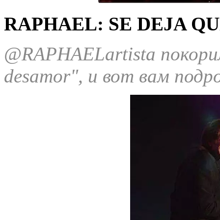
RAPHAEL: SE DEJA Q
@RAPHAELartista
покори
desamor", и вот вам под