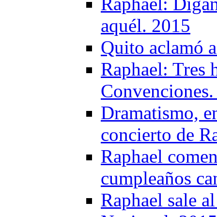
Raphael: Digan
aquél. 2015
Quito aclamó a
Raphael: Tres 
Convenciones.
Dramatismo, ene
concierto de R
Raphael comenz
cumpleaños can
Raphael sale al