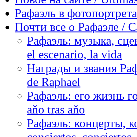
Рафаэль в фотопортретах 
Почти все о Рафаэле / C
Рафаэль: музыка, сцен
el escenario, la vida
Награды и звания Раф
de Raphael
Рафаэль: его жизнь го
aňo tras aňo
Рафаэль: концерты, ко
conciertos, сonciertos, 