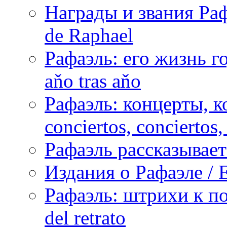
Награды и звания Раф
de Raphael
Рафаэль: его жизнь го
aňo tras aňo
Рафаэль: концерты, ко
conciertos, сonciertos, 
Рафаэль рассказывает 
Издания о Рафаэле / E
Рафаэль: штрихи к пор
del retrato