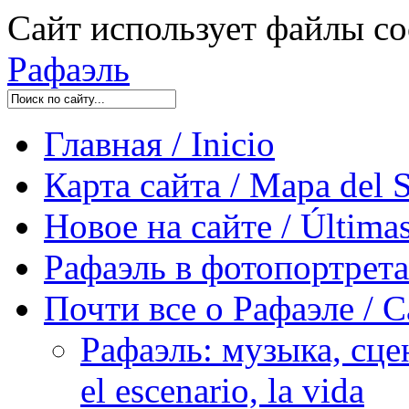
Сайт использует файлы co
Рафаэль
Главная / Inicio
Карта сайта / Mapa del S
Новое на сайте / Últimas
Рафаэль в фотопортретах 
Почти все о Рафаэле / C
Рафаэль: музыка, сцен
el escenario, la vida