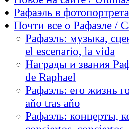
Рафаэль в фотопортретах 
Почти все о Рафаэле / C
Рафаэль: музыка, сцен
el escenario, la vida
Награды и звания Раф
de Raphael
Рафаэль: его жизнь го
aňo tras aňo
Рафаэль: концерты, ко
conciertos, сonciertos, 