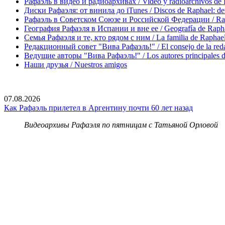
Рафаэль в видео и радиоархивах / Video y radioarchivos de
Диски Рафаэля: от винила до iTunes / Discos de Raphael: desd
Рафаэль в Советском Союзе и Российской Федерации / Rapha
География Рафаэля в Испании и вне ее / Geografía de Rapha
Семья Рафаэля и те, кто рядом с ним / La familia de Raphael 
Редакционный совет "Вива Рафаэль!" / El consejo de la red
Ведущие авторы "Вива Рафаэль!" / Los autores principales d
Наши друзья / Nuestros amigos
07.08.2026
Как Рафаэль прилетел в Аргентину почти 60 лет назад
Видеоархивы Рафаэля по пятницам с Татьяной Орловой