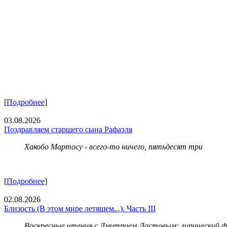
[
Подробнее
]
03.08.2026
Поздравляем старшего сына Рафаэля
Хакобо Мартосу - всего-то ничего, пятьдесят три
[
Подробнее
]
02.08.2026
Близость (В этом мире летящем...). Часть III
Воскресные чтения с Дмитрием Ластовым:
лирический 