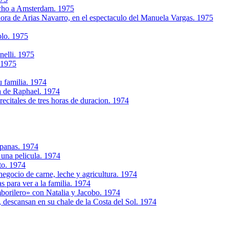
rcho a Amsterdam. 1975
ra de Arias Navarro, en el espectaculo del Manuela Vargas. 1975
olo. 1975
nelli. 1975
 1975
u familia. 1974
a de Raphael. 1974
citales de tres horas de duracion. 1974
mpanas. 1974
 una pelicula. 1974
to. 1974
egocio de carne, leche y agricultura. 1974
s para ver a la familia. 1974
borilero» con Natalia y Jacobo. 1974
, descansan en su chale de la Costa del Sol. 1974