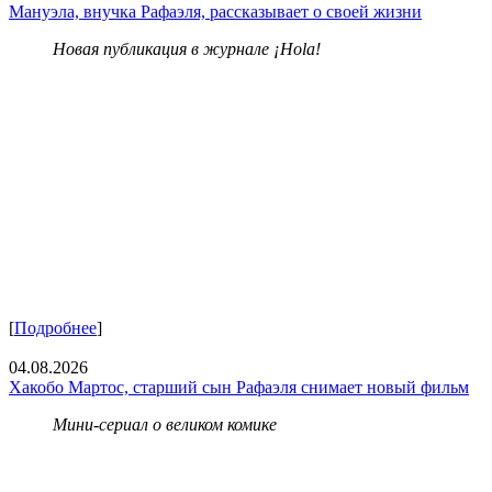
Мануэла, внучка Рафаэля, рассказывает о своей жизни
Новая публикация в журнале ¡Hola!
[
Подробнее
]
04.08.2026
Хакобо Мартос, старший сын Рафаэля снимает новый фильм
Мини-сериал о великом комике