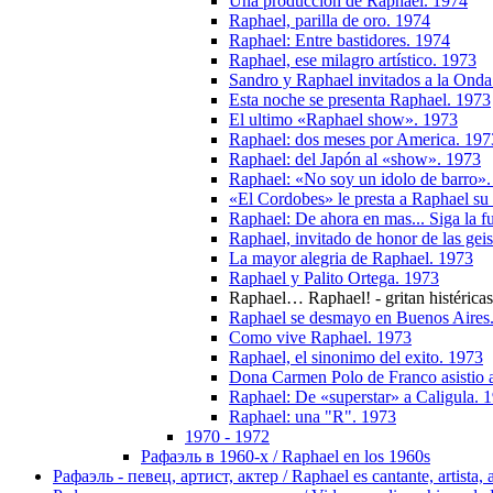
Una produccion de Raphael. 1974
Raphael, parilla de oro. 1974
Raphael: Entre bastidores. 1974
Raphael, ese milagro artístico. 1973
Sandro y Raphael invitados a la Ond
Esta noche se presenta Raphael. 1973
El ultimo «Raphael show». 1973
Raphael: dos meses por America. 197
Raphael: del Japón al «show». 1973
Raphael: «No soy un idolo de barro»
«El Cordobes» le presta a Raphael su 
Raphael: De ahora en mas... Siga la 
Raphael, invitado de honor de las gei
La mayor alegria de Raphael. 1973
Raphael y Palito Ortega. 1973
Raphael… Raphael! - gritan histérica
Raphael se desmayo en Buenos Aires
Como vive Raphael. 1973
Raphael, el sinonimo del exito. 1973
Dona Carmen Polo de Franco asistio a
Raphael: De «superstar» a Caligula. 
Raphael: una "R". 1973
1970 - 1972
Рафаэль в 1960-х / Raphael en los 1960s
Рафаэль - певец, артист, актер / Raphael es cantante, artista, 