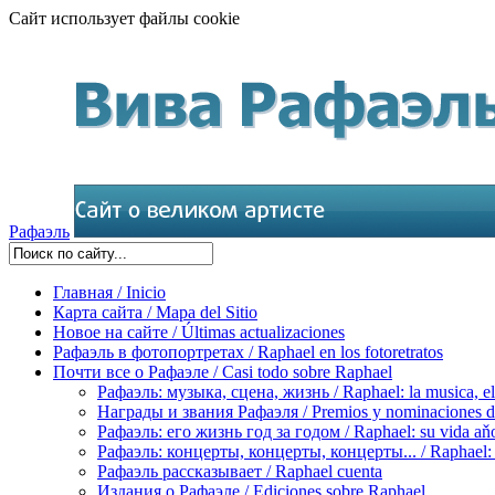
Сайт использует файлы cookie
Рафаэль
Главная / Inicio
Карта сайта / Mapa del Sitio
Новое на сайте / Últimas actualizaciones
Рафаэль в фотопортретах / Raphael en los fotoretratos
Почти все о Рафаэле / Casi todo sobre Raphael
Рафаэль: музыка, сцена, жизнь / Raphael: la musica, el 
Награды и звания Рафаэля / Premios y nominaciones d
Рафаэль: его жизнь год за годом / Raphael: su vida aňo
Рафаэль: концерты, концерты, концерты... / Raphael: con
Рафаэль рассказывает / Raphael cuenta
Издания о Рафаэле / Ediciones sobre Raphael