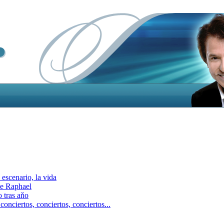
escenario, la vida
e Raphael
 tras aňo
ciertos, сonciertos, сonciertos...