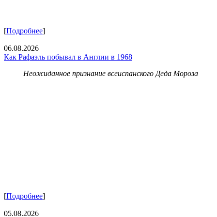
[
Подробнее
]
06.08.2026
Как Рафаэль побывал в Англии в 1968
Неожиданное признание всеиспанского Деда Мороза
[
Подробнее
]
05.08.2026