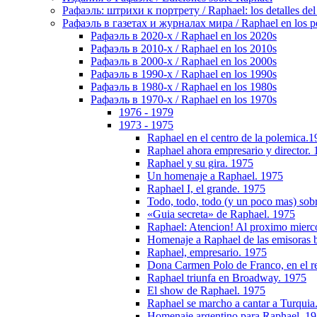
Рафаэль: штрихи к портрету / Raphael: los detalles del 
Рафаэль в газетах и журналах мира / Raphael en los pe
Рафаэль в 2020-х / Raphael en los 2020s
Рафаэль в 2010-х / Raphael en los 2010s
Рафаэль в 2000-х / Raphael en los 2000s
Рафаэль в 1990-х / Raphael en los 1990s
Рафаэль в 1980-х / Raphael en los 1980s
Рафаэль в 1970-х / Raphael en los 1970s
1976 - 1979
1973 - 1975
Raphael en el centro de la polemica.
Raphael ahora empresario y director.
Raphael y su gira. 1975
Un homenaje a Raphael. 1975
Raphael I, el grande. 1975
Todo, todo, todo (y un poco mas) sob
«Guia secreta» de Raphael. 1975
Raphael: Atencion! Al proximo mierc
Homenaje a Raphael de las emisoras b
Raphael, empresario. 1975
Dona Carmen Polo de Franco, en el r
Raphael triunfa en Broadway. 1975
El show de Raphael. 1975
Raphael se marcho a cantar a Turquia
Homenaje argentino para Raphael. 1