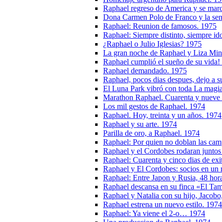
Raphael regreso de America y se ma
Dona Carmen Polo de Franco y la seno
Raphael: Reunion de famosos. 1975
Raphael: Siempre distinto, siempre id
¿Raphael o Julio Iglesias? 1975
La gran noche de Raphael y Liza Min
Raphael cumplió el sueño de su vida!
Raphael demandado. 1975
Raphael, pocos dias despues, dejo a s
El Luna Park vibró con toda La magi
Marathon Raphael. Cuarenta y nueve re
Los mil gestos de Raphael. 1974
Raphael. Hoy, treinta y un años. 1974
Raphael y su arte. 1974
Parilla de oro, a Raphael. 1974
Raphael: Por quien no doblan las ca
Raphael y el Cordobes rodaran juntos
Raphael: Cuarenta y cinco dias de exi
Raphael y El Cordobes: socios en un n
Raphael: Entre Japon y Rusia, 48 hora
Raphael descansa en su finca «El Tam
Raphael y Natalia con su hijo, Jacobo
Raphael estrena un nuevo estilo. 1974
Raphael: Ya viene el 2-o… 1974