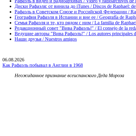
Рафаэль в видео и радиоархивах / Video y radioarchivos de
Диски Рафаэля: от винила до iTunes / Discos de Raphael: desd
Рафаэль в Советском Союзе и Российской Федерации / Rapha
География Рафаэля в Испании и вне ее / Geografía de Rapha
Семья Рафаэля и те, кто рядом с ним / La familia de Raphael 
Редакционный совет "Вива Рафаэль!" / El consejo de la red
Ведущие авторы "Вива Рафаэль!" / Los autores principales d
Наши друзья / Nuestros amigos
06.08.2026
Как Рафаэль побывал в Англии в 1968
Неожиданное признание всеиспанского Деда Мороза