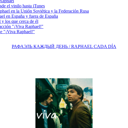
 Raphael
e el vinilo hasta iTunes
el en la Unión Soviética y la Federación Rusa
el en España y fuera de España
y los que cerca de él
acción "¡Viva Raphael!"
e "¡Viva Raphael!"
РАФАЭЛЬ КАЖДЫЙ ДЕНЬ / RAPHAEL CADA DÍA