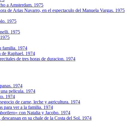
rcho a Amsterdam. 1975
ra de Arias Navarro, en el espectaculo del Manuela Vargas. 1975
olo. 1975
nelli. 1975
 1975
u familia. 1974
a de Raphael. 1974
citales de tres horas de duracion. 1974
mpanas. 1974
 una pelicula. 1974
to. 1974
egocio de carne, leche y agricultura. 1974
s para ver a la familia. 1974
borilero» con Natalia y Jacobo. 1974
, descansan en su chale de la Costa del Sol. 1974