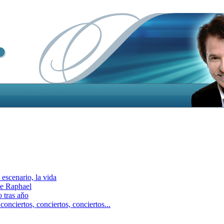
escenario, la vida
e Raphael
 tras aňo
ciertos, сonciertos, сonciertos...