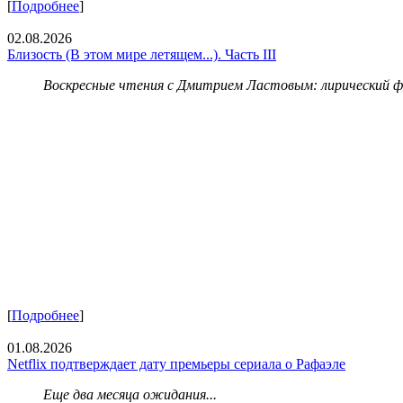
[
Подробнее
]
02.08.2026
Близость (В этом мире летящем...). Часть III
Воскресные чтения с Дмитрием Ластовым:
лирический 
[
Подробнее
]
01.08.2026
Netflix подтверждает дату премьеры сериала о Рафаэле
Еще два месяца ожидания...