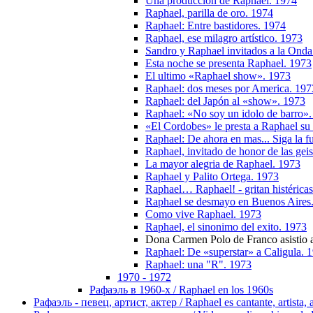
Una produccion de Raphael. 1974
Raphael, parilla de oro. 1974
Raphael: Entre bastidores. 1974
Raphael, ese milagro artístico. 1973
Sandro y Raphael invitados a la Ond
Esta noche se presenta Raphael. 1973
El ultimo «Raphael show». 1973
Raphael: dos meses por America. 197
Raphael: del Japón al «show». 1973
Raphael: «No soy un idolo de barro»
«El Cordobes» le presta a Raphael su 
Raphael: De ahora en mas... Siga la 
Raphael, invitado de honor de las gei
La mayor alegria de Raphael. 1973
Raphael y Palito Ortega. 1973
Raphael… Raphael! - gritan histérica
Raphael se desmayo en Buenos Aires
Como vive Raphael. 1973
Raphael, el sinonimo del exito. 1973
Dona Carmen Polo de Franco asistio a
Raphael: De «superstar» a Caligula. 
Raphael: una "R". 1973
1970 - 1972
Рафаэль в 1960-х / Raphael en los 1960s
Рафаэль - певец, артист, актер / Raphael es cantante, artista, 