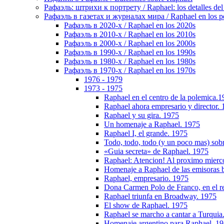
Рафаэль: штрихи к портрету / Raphael: los detalles del 
Рафаэль в газетах и журналах мира / Raphael en los pe
Рафаэль в 2020-х / Raphael en los 2020s
Рафаэль в 2010-х / Raphael en los 2010s
Рафаэль в 2000-х / Raphael en los 2000s
Рафаэль в 1990-х / Raphael en los 1990s
Рафаэль в 1980-х / Raphael en los 1980s
Рафаэль в 1970-х / Raphael en los 1970s
1976 - 1979
1973 - 1975
Raphael en el centro de la polemica.
Raphael ahora empresario y director.
Raphael y su gira. 1975
Un homenaje a Raphael. 1975
Raphael I, el grande. 1975
Todo, todo, todo (y un poco mas) sob
«Guia secreta» de Raphael. 1975
Raphael: Atencion! Al proximo mierc
Homenaje a Raphael de las emisoras b
Raphael, empresario. 1975
Dona Carmen Polo de Franco, en el r
Raphael triunfa en Broadway. 1975
El show de Raphael. 1975
Raphael se marcho a cantar a Turquia
Homenaje argentino para Raphael. 1