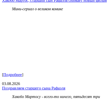
Хакобо Мартос, старший сын Рафаэля снимает новый фильм
Мини-сериал о великом комике
[
Подробнее
]
03.08.2026
Поздравляем старшего сына Рафаэля
Хакобо Мартосу - всего-то ничего, пятьдесят три