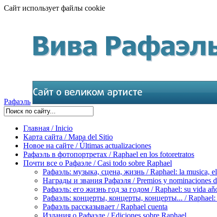
Сайт использует файлы cookie
Рафаэль
Главная / Inicio
Карта сайта / Mapa del Sitio
Новое на сайте / Últimas actualizaciones
Рафаэль в фотопортретах / Raphael en los fotoretratos
Почти все о Рафаэле / Casi todo sobre Raphael
Рафаэль: музыка, сцена, жизнь / Raphael: la musica, el 
Награды и звания Рафаэля / Premios y nominaciones d
Рафаэль: его жизнь год за годом / Raphael: su vida aňo
Рафаэль: концерты, концерты, концерты... / Raphael: con
Рафаэль рассказывает / Raphael cuenta
Издания о Рафаэле / Ediciones sobre Raphael