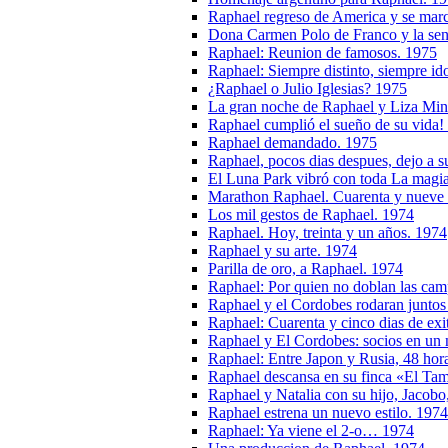
Raphael regreso de America y se ma
Dona Carmen Polo de Franco y la seno
Raphael: Reunion de famosos. 1975
Raphael: Siempre distinto, siempre id
¿Raphael o Julio Iglesias? 1975
La gran noche de Raphael y Liza Min
Raphael cumplió el sueño de su vida!
Raphael demandado. 1975
Raphael, pocos dias despues, dejo a s
El Luna Park vibró con toda La magi
Marathon Raphael. Cuarenta y nueve re
Los mil gestos de Raphael. 1974
Raphael. Hoy, treinta y un años. 1974
Raphael y su arte. 1974
Parilla de oro, a Raphael. 1974
Raphael: Por quien no doblan las ca
Raphael y el Cordobes rodaran juntos
Raphael: Cuarenta y cinco dias de exi
Raphael y El Cordobes: socios en un n
Raphael: Entre Japon y Rusia, 48 hora
Raphael descansa en su finca «El Tam
Raphael y Natalia con su hijo, Jacobo
Raphael estrena un nuevo estilo. 1974
Raphael: Ya viene el 2-o… 1974