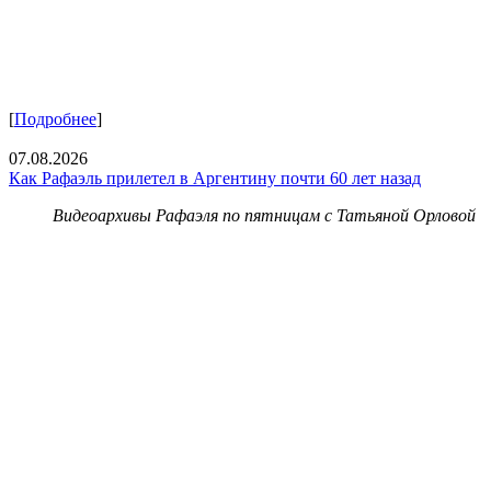
[
Подробнее
]
07.08.2026
Как Рафаэль прилетел в Аргентину почти 60 лет назад
Видеоархивы Рафаэля по пятницам с Татьяной Орловой