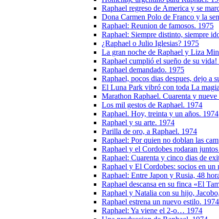
Raphael regreso de America y se ma
Dona Carmen Polo de Franco y la seno
Raphael: Reunion de famosos. 1975
Raphael: Siempre distinto, siempre id
¿Raphael o Julio Iglesias? 1975
La gran noche de Raphael y Liza Min
Raphael cumplió el sueño de su vida!
Raphael demandado. 1975
Raphael, pocos dias despues, dejo a s
El Luna Park vibró con toda La magi
Marathon Raphael. Cuarenta y nueve re
Los mil gestos de Raphael. 1974
Raphael. Hoy, treinta y un años. 1974
Raphael y su arte. 1974
Parilla de oro, a Raphael. 1974
Raphael: Por quien no doblan las ca
Raphael y el Cordobes rodaran juntos
Raphael: Cuarenta y cinco dias de exi
Raphael y El Cordobes: socios en un n
Raphael: Entre Japon y Rusia, 48 hora
Raphael descansa en su finca «El Tam
Raphael y Natalia con su hijo, Jacobo
Raphael estrena un nuevo estilo. 1974
Raphael: Ya viene el 2-o… 1974