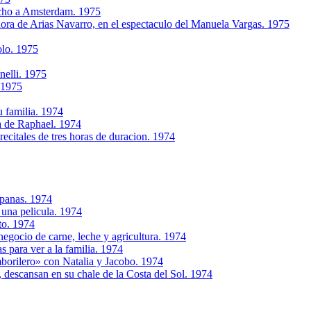
rcho a Amsterdam. 1975
ra de Arias Navarro, en el espectaculo del Manuela Vargas. 1975
olo. 1975
nelli. 1975
 1975
u familia. 1974
a de Raphael. 1974
citales de tres horas de duracion. 1974
mpanas. 1974
 una pelicula. 1974
to. 1974
egocio de carne, leche y agricultura. 1974
s para ver a la familia. 1974
borilero» con Natalia y Jacobo. 1974
, descansan en su chale de la Costa del Sol. 1974