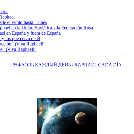
actor
 Raphael
e el vinilo hasta iTunes
el en la Unión Soviética y la Federación Rusa
el en España y fuera de España
y los que cerca de él
acción "¡Viva Raphael!"
e "¡Viva Raphael!"
РАФАЭЛЬ КАЖДЫЙ ДЕНЬ / RAPHAEL CADA DÍA