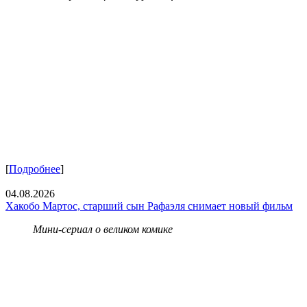
[
Подробнее
]
04.08.2026
Хакобо Мартос, старший сын Рафаэля снимает новый фильм
Мини-сериал о великом комике