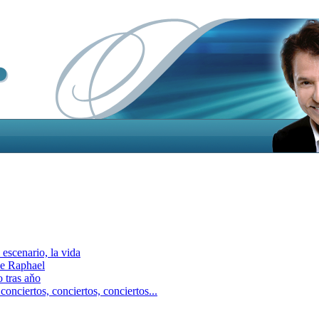
escenario, la vida
e Raphael
 tras aňo
ciertos, сonciertos, сonciertos...