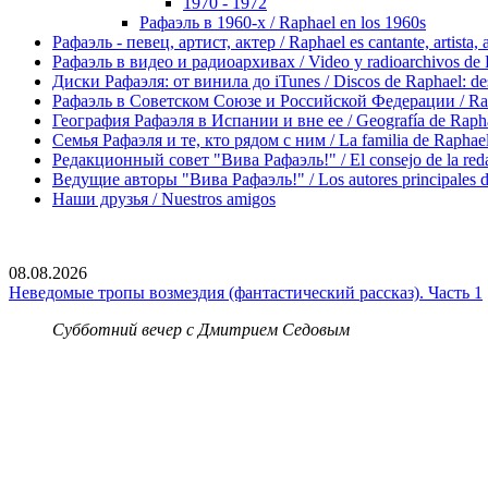
1970 - 1972
Рафаэль в 1960-х / Raphael en los 1960s
Рафаэль - певец, артист, актер / Raphael es cantante, artista, 
Рафаэль в видео и радиоархивах / Video y radioarchivos de
Диски Рафаэля: от винила до iTunes / Discos de Raphael: desd
Рафаэль в Советском Союзе и Российской Федерации / Rapha
География Рафаэля в Испании и вне ее / Geografía de Rapha
Семья Рафаэля и те, кто рядом с ним / La familia de Raphael 
Редакционный совет "Вива Рафаэль!" / El consejo de la red
Ведущие авторы "Вива Рафаэль!" / Los autores principales d
Наши друзья / Nuestros amigos
08.08.2026
Неведомые тропы возмездия (фантастический рассказ). Часть 1
Субботний вечер с Дмитрием Седовым