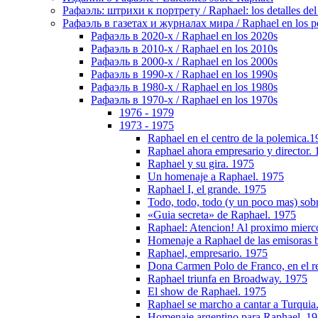
Рафаэль: штрихи к портрету / Raphael: los detalles del 
Рафаэль в газетах и журналах мира / Raphael en los pe
Рафаэль в 2020-х / Raphael en los 2020s
Рафаэль в 2010-х / Raphael en los 2010s
Рафаэль в 2000-х / Raphael en los 2000s
Рафаэль в 1990-х / Raphael en los 1990s
Рафаэль в 1980-х / Raphael en los 1980s
Рафаэль в 1970-х / Raphael en los 1970s
1976 - 1979
1973 - 1975
Raphael en el centro de la polemica.
Raphael ahora empresario y director.
Raphael y su gira. 1975
Un homenaje a Raphael. 1975
Raphael I, el grande. 1975
Todo, todo, todo (y un poco mas) sob
«Guia secreta» de Raphael. 1975
Raphael: Atencion! Al proximo mierc
Homenaje a Raphael de las emisoras b
Raphael, empresario. 1975
Dona Carmen Polo de Franco, en el r
Raphael triunfa en Broadway. 1975
El show de Raphael. 1975
Raphael se marcho a cantar a Turquia
Homenaje argentino para Raphael. 1