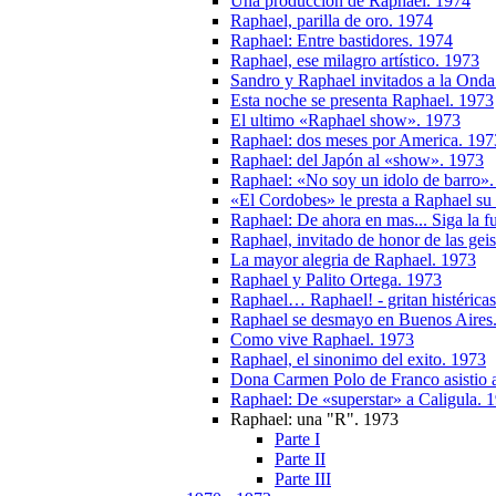
Una produccion de Raphael. 1974
Raphael, parilla de oro. 1974
Raphael: Entre bastidores. 1974
Raphael, ese milagro artístico. 1973
Sandro y Raphael invitados a la Ond
Esta noche se presenta Raphael. 1973
El ultimo «Raphael show». 1973
Raphael: dos meses por America. 197
Raphael: del Japón al «show». 1973
Raphael: «No soy un idolo de barro»
«El Cordobes» le presta a Raphael su 
Raphael: De ahora en mas... Siga la 
Raphael, invitado de honor de las gei
La mayor alegria de Raphael. 1973
Raphael y Palito Ortega. 1973
Raphael… Raphael! - gritan histérica
Raphael se desmayo en Buenos Aires
Como vive Raphael. 1973
Raphael, el sinonimo del exito. 1973
Dona Carmen Polo de Franco asistio a
Raphael: De «superstar» a Caligula. 
Raphael: una "R". 1973
Parte I
Parte II
Parte III