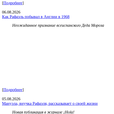
[
Подробнее
]
06.08.2026
Как Рафаэль побывал в Англии в 1968
Неожиданное признание всеиспанского Деда Мороза
[
Подробнее
]
05.08.2026
Мануэла, внучка Рафаэля, рассказывает о своей жизни
Новая публикация в журнале ¡Hola!