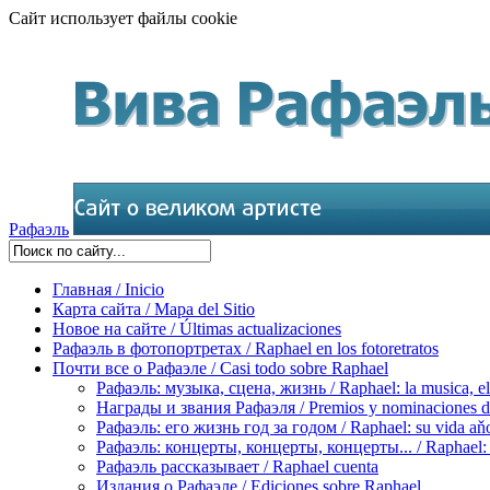
Сайт использует файлы cookie
Рафаэль
Главная / Inicio
Карта сайта / Mapa del Sitio
Новое на сайте / Últimas actualizaciones
Рафаэль в фотопортретах / Raphael en los fotoretratos
Почти все о Рафаэле / Casi todo sobre Raphael
Рафаэль: музыка, сцена, жизнь / Raphael: la musica, el 
Награды и звания Рафаэля / Premios y nominaciones d
Рафаэль: его жизнь год за годом / Raphael: su vida aňo
Рафаэль: концерты, концерты, концерты... / Raphael: con
Рафаэль рассказывает / Raphael cuenta
Издания о Рафаэле / Ediciones sobre Raphael