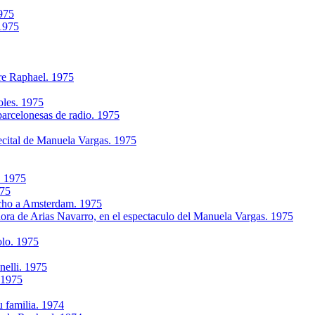
1975
 1975
re Raphael. 1975
oles. 1975
arcelonesas de radio. 1975
ecital de Manuela Vargas. 1975
. 1975
975
rcho a Amsterdam. 1975
ra de Arias Navarro, en el espectaculo del Manuela Vargas. 1975
olo. 1975
nelli. 1975
 1975
u familia. 1974