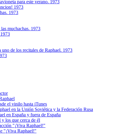
avioneta para este verano. 1973
funcion! 1973
shas. 1973
s las muchachas. 1973
.1973
 uno de los recitales de Raphael. 1973
1973
actor
 Raphael
e el vinilo hasta iTunes
el en la Unión Soviética y la Federación Rusa
el en España y fuera de España
y los que cerca de él
acción "¡Viva Raphael!"
e "¡Viva Raphael!"