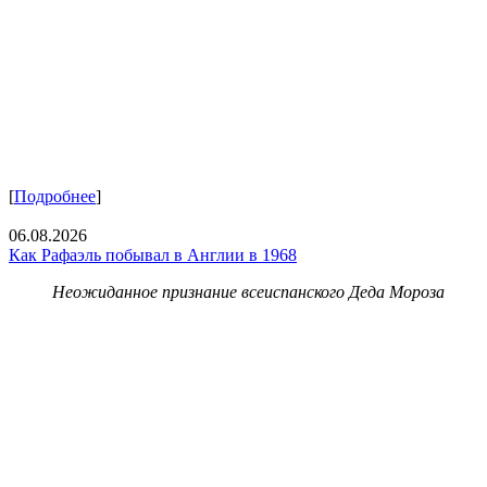
[
Подробнее
]
06.08.2026
Как Рафаэль побывал в Англии в 1968
Неожиданное признание всеиспанского Деда Мороза