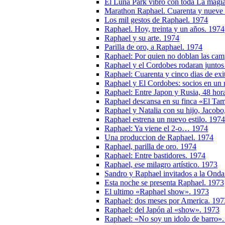
El Luna Park vibró con toda La magi
Marathon Raphael. Cuarenta y nueve re
Los mil gestos de Raphael. 1974
Raphael. Hoy, treinta y un años. 1974
Raphael y su arte. 1974
Parilla de oro, a Raphael. 1974
Raphael: Por quien no doblan las ca
Raphael y el Cordobes rodaran juntos
Raphael: Cuarenta y cinco dias de exi
Raphael y El Cordobes: socios en un n
Raphael: Entre Japon y Rusia, 48 hora
Raphael descansa en su finca «El Tam
Raphael y Natalia con su hijo, Jacobo
Raphael estrena un nuevo estilo. 1974
Raphael: Ya viene el 2-o… 1974
Una produccion de Raphael. 1974
Raphael, parilla de oro. 1974
Raphael: Entre bastidores. 1974
Raphael, ese milagro artístico. 1973
Sandro y Raphael invitados a la Ond
Esta noche se presenta Raphael. 1973
El ultimo «Raphael show». 1973
Raphael: dos meses por America. 197
Raphael: del Japón al «show». 1973
Raphael: «No soy un idolo de barro»