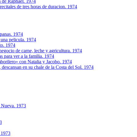
a de Raphael. 1974
citales de tres horas de duracion. 1974
mpanas. 1974
 una pelicula. 1974
to. 1974
egocio de carne, leche y agricultura. 1974
s para ver a la familia. 1974
borilero» con Natalia y Jacobo. 1974
, descansan en su chale de la Costa del Sol. 1974
a Nueva. 1973
3
. 1973