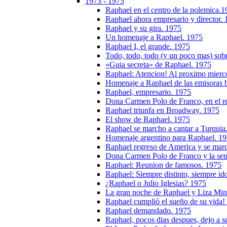
1973 - 1975
Raphael en el centro de la polemica.
Raphael ahora empresario y director.
Raphael y su gira. 1975
Un homenaje a Raphael. 1975
Raphael I, el grande. 1975
Todo, todo, todo (y un poco mas) sob
«Guia secreta» de Raphael. 1975
Raphael: Atencion! Al proximo mierc
Homenaje a Raphael de las emisoras b
Raphael, empresario. 1975
Dona Carmen Polo de Franco, en el r
Raphael triunfa en Broadway. 1975
El show de Raphael. 1975
Raphael se marcho a cantar a Turquia
Homenaje argentino para Raphael. 1
Raphael regreso de America y se ma
Dona Carmen Polo de Franco y la seno
Raphael: Reunion de famosos. 1975
Raphael: Siempre distinto, siempre id
¿Raphael o Julio Iglesias? 1975
La gran noche de Raphael y Liza Min
Raphael cumplió el sueño de su vida!
Raphael demandado. 1975
Raphael, pocos dias despues, dejo a s