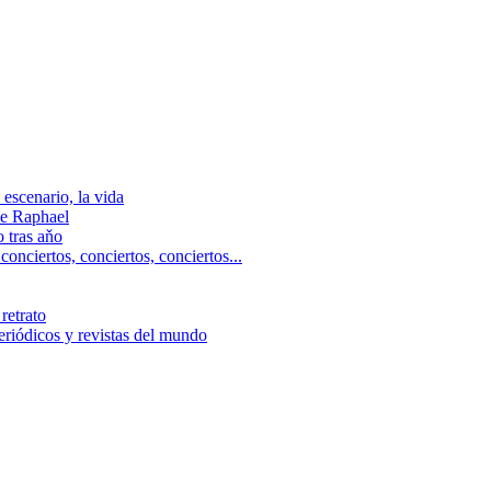
escenario, la vida
e Raphael
 tras aňo
ciertos, сonciertos, сonciertos...
retrato
riódicos y revistas del mundo