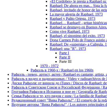
«El Cordobes» le presta a Raphael su 
Raphael: De ahora en mas... Siga la 
Raphael, invitado de honor de las gei
La mayor alegria de Raphael. 1973
Raphael y Palito Ortega. 1973
Raphael… Raphael! - gritan histérica
Raphael se desmayo en Buenos Aires
Como vive Raphael. 1973
Raphael, el sinonimo del exito. 1973
Dona Carmen Polo de Franco asistio a
Raphael: De «superstar» a Caligula. 
Raphael: una "R". 1973
Parte I
Parte II
Parte III
1970 - 1972
Рафаэль в 1960-х / Raphael en los 1960s
Рафаэль - певец, артист, актер / Raphael es cantante, artista, 
Рафаэль в видео и радиоархивах / Video y radioarchivos de
Диски Рафаэля: от винила до iTunes / Discos de Raphael: desd
Рафаэль в Советском Союзе и Российской Федерации / Rapha
География Рафаэля в Испании и вне ее / Geografía de Rapha
Семья Рафаэля и те, кто рядом с ним / La familia de Raphael 
Редакционный совет "Вива Рафаэль!" / El consejo de la red
Ведущие авторы "Вива Рафаэль!" / Los autores principales d