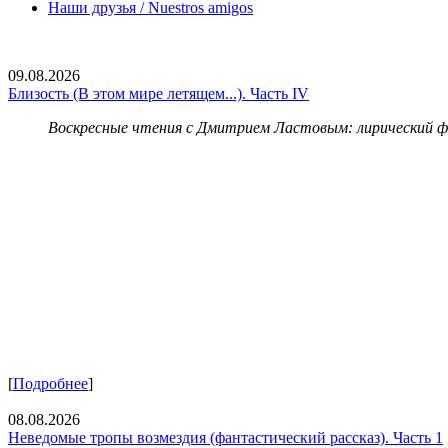
Наши друзья / Nuestros amigos
09.08.2026
Близость (В этом мире летящем...). Часть IV
Воскресные чтения с Дмитрием Ластовым:
лирический 
[
Подробнее
]
08.08.2026
Неведомые тропы возмездия (фантастический рассказ). Часть 1