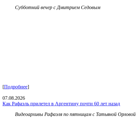
Субботний вечер с Дмитрием Седовым
[
Подробнее
]
07.08.2026
Как Рафаэль прилетел в Аргентину почти 60 лет назад
Видеоархивы Рафаэля по пятницам с Татьяной Орловой