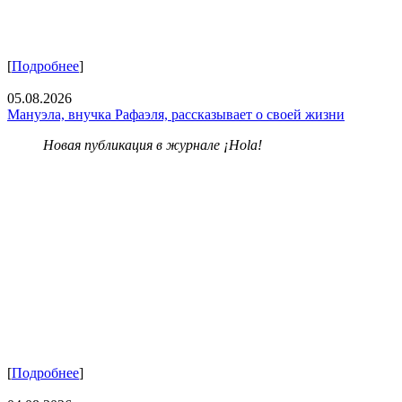
[
Подробнее
]
05.08.2026
Мануэла, внучка Рафаэля, рассказывает о своей жизни
Новая публикация в журнале ¡Hola!
[
Подробнее
]