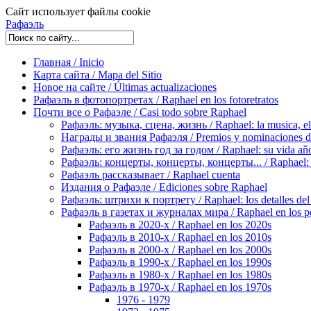
Сайт использует файлы cookie
Рафаэль
Главная / Inicio
Карта сайта / Mapa del Sitio
Новое на сайте / Últimas actualizaciones
Рафаэль в фотопортретах / Raphael en los fotoretratos
Почти все о Рафаэле / Casi todo sobre Raphael
Рафаэль: музыка, сцена, жизнь / Raphael: la musica, el 
Награды и звания Рафаэля / Premios y nominaciones d
Рафаэль: его жизнь год за годом / Raphael: su vida aňo
Рафаэль: концерты, концерты, концерты... / Raphael: con
Рафаэль рассказывает / Raphael cuenta
Издания о Рафаэле / Ediciones sobre Raphael
Рафаэль: штрихи к портрету / Raphael: los detalles del 
Рафаэль в газетах и журналах мира / Raphael en los pe
Рафаэль в 2020-х / Raphael en los 2020s
Рафаэль в 2010-х / Raphael en los 2010s
Рафаэль в 2000-х / Raphael en los 2000s
Рафаэль в 1990-х / Raphael en los 1990s
Рафаэль в 1980-х / Raphael en los 1980s
Рафаэль в 1970-х / Raphael en los 1970s
1976 - 1979