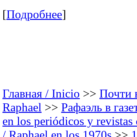
[
Подробнее
]
Главная / Inicio
>>
Почти в
Raphael
>>
Рафаэль в газе
en los periódicos y revista
/ Raphael en los 1970s
>>
1