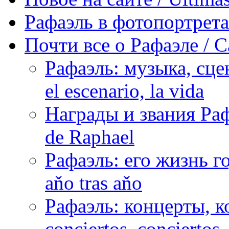
Рафаэль в фотопортретах 
Почти все о Рафаэле / C
Рафаэль: музыка, сцен
el escenario, la vida
Награды и звания Раф
de Raphael
Рафаэль: его жизнь го
aňo tras aňo
Рафаэль: концерты, ко
conciertos, сonciertos, 