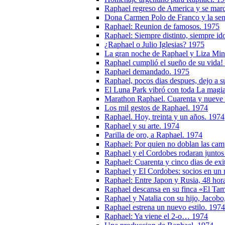
Raphael regreso de America y se ma
Dona Carmen Polo de Franco y la seno
Raphael: Reunion de famosos. 1975
Raphael: Siempre distinto, siempre id
¿Raphael o Julio Iglesias? 1975
La gran noche de Raphael y Liza Min
Raphael cumplió el sueño de su vida!
Raphael demandado. 1975
Raphael, pocos dias despues, dejo a s
El Luna Park vibró con toda La magi
Marathon Raphael. Cuarenta y nueve re
Los mil gestos de Raphael. 1974
Raphael. Hoy, treinta y un años. 1974
Raphael y su arte. 1974
Parilla de oro, a Raphael. 1974
Raphael: Por quien no doblan las ca
Raphael y el Cordobes rodaran juntos
Raphael: Cuarenta y cinco dias de exi
Raphael y El Cordobes: socios en un n
Raphael: Entre Japon y Rusia, 48 hora
Raphael descansa en su finca «El Tam
Raphael y Natalia con su hijo, Jacobo
Raphael estrena un nuevo estilo. 1974
Raphael: Ya viene el 2-o… 1974