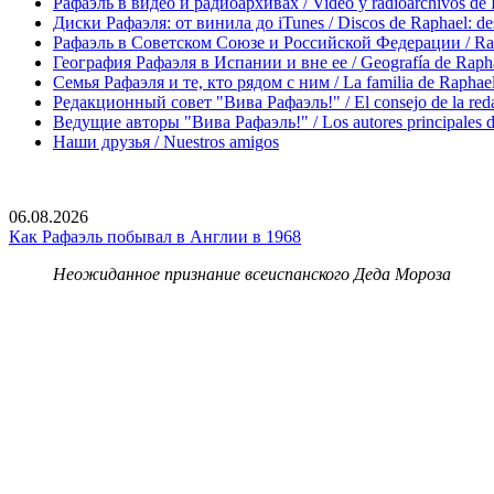
Рафаэль в видео и радиоархивах / Video y radioarchivos de
Диски Рафаэля: от винила до iTunes / Discos de Raphael: desd
Рафаэль в Советском Союзе и Российской Федерации / Rapha
География Рафаэля в Испании и вне ее / Geografía de Rapha
Семья Рафаэля и те, кто рядом с ним / La familia de Raphael 
Редакционный совет "Вива Рафаэль!" / El consejo de la red
Ведущие авторы "Вива Рафаэль!" / Los autores principales d
Наши друзья / Nuestros amigos
06.08.2026
Как Рафаэль побывал в Англии в 1968
Неожиданное признание всеиспанского Деда Мороза