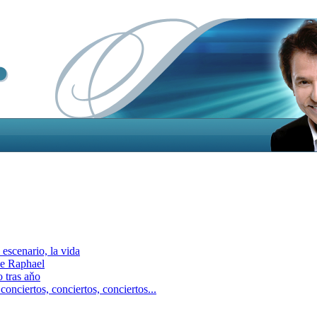
escenario, la vida
e Raphael
 tras aňo
ciertos, сonciertos, сonciertos...