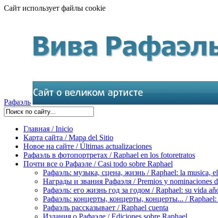
Сайт использует файлы cookie
Рафаэль
Главная / Inicio
Карта сайта / Mapa del Sitio
Новое на сайте / Últimas actualizaciones
Рафаэль в фотопортретах / Raphael en los fotoretratos
Почти все о Рафаэле / Casi todo sobre Raphael
Рафаэль: музыка, сцена, жизнь / Raphael: la musica, el 
Награды и звания Рафаэля / Premios y nominaciones d
Рафаэль: его жизнь год за годом / Raphael: su vida aňo
Рафаэль: концерты, концерты, концерты... / Raphael: con
Рафаэль рассказывает / Raphael cuenta
Издания о Рафаэле / Ediciones sobre Raphael