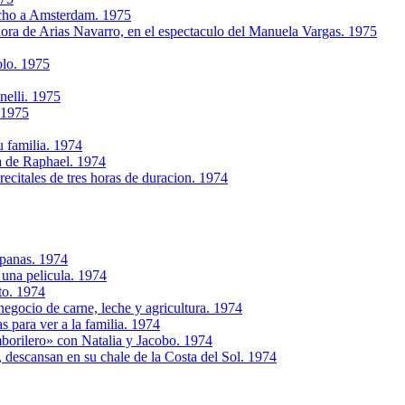
rcho a Amsterdam. 1975
ra de Arias Navarro, en el espectaculo del Manuela Vargas. 1975
olo. 1975
nelli. 1975
 1975
u familia. 1974
a de Raphael. 1974
citales de tres horas de duracion. 1974
mpanas. 1974
 una pelicula. 1974
to. 1974
egocio de carne, leche y agricultura. 1974
s para ver a la familia. 1974
borilero» con Natalia y Jacobo. 1974
, descansan en su chale de la Costa del Sol. 1974