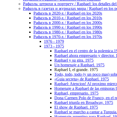
Рафаэль: штрихи к портрету / Raphael: los detalles del 
Рафаэль в газетах и журналах мира / Raphael en los pe
Рафаэль в 2020-х / Raphael en los 2020s
Рафаэль в 2010-х / Raphael en los 2010s
Рафаэль в 2000-х / Raphael en los 2000s
Рафаэль в 1990-х / Raphael en los 1990s
Рафаэль в 1980-х / Raphael en los 1980s
Рафаэль в 1970-х / Raphael en los 1970s
1976 - 1979
1973 - 1975
Raphael en el centro de la polemica.
Raphael ahora empresario y director.
Raphael y su gira. 1975
Un homenaje a Raphael. 1975
Raphael I, el grande. 1975
Todo, todo, todo (y un poco mas) sob
«Guia secreta» de Raphael. 1975
Raphael: Atencion! Al proximo mierc
Homenaje a Raphael de las emisoras b
Raphael, empresario. 1975
Dona Carmen Polo de Franco, en el r
Raphael triunfa en Broadway. 1975
El show de Raphael. 1975
Raphael se marcho a cantar a Turquia
Homenaje argentino para Raphael. 1