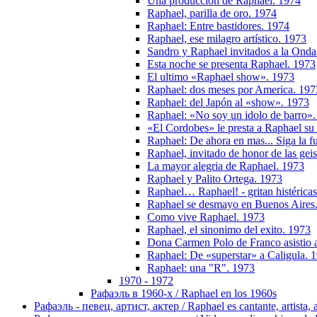
Una produccion de Raphael. 1974
Raphael, parilla de oro. 1974
Raphael: Entre bastidores. 1974
Raphael, ese milagro artístico. 1973
Sandro y Raphael invitados a la Ond
Esta noche se presenta Raphael. 1973
El ultimo «Raphael show». 1973
Raphael: dos meses por America. 197
Raphael: del Japón al «show». 1973
Raphael: «No soy un idolo de barro»
«El Cordobes» le presta a Raphael su 
Raphael: De ahora en mas... Siga la 
Raphael, invitado de honor de las gei
La mayor alegria de Raphael. 1973
Raphael y Palito Ortega. 1973
Raphael… Raphael! - gritan histérica
Raphael se desmayo en Buenos Aires
Como vive Raphael. 1973
Raphael, el sinonimo del exito. 1973
Dona Carmen Polo de Franco asistio a
Raphael: De «superstar» a Caligula. 
Raphael: una "R". 1973
1970 - 1972
Рафаэль в 1960-х / Raphael en los 1960s
Рафаэль - певец, артист, актер / Raphael es cantante, artista, 