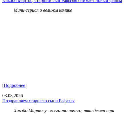
Хакобо Мартос, старший сын Рафаэля снимает новый фильм
Мини-сериал о великом комике
[
Подробнее
]
03.08.2026
Поздравляем старшего сына Рафаэля
Хакобо Мартосу - всего-то ничего, пятьдесят три