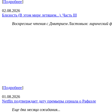
[
Подробнее
]
02.08.2026
Близость (В этом мире летящем...). Часть III
Воскресные чтения с Дмитрием Ластовым:
лирический 
[
Подробнее
]
01.08.2026
Netflix подтверждает дату премьеры сериала о Рафаэле
Еще два месяца ожидания...