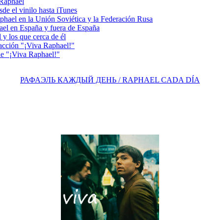
 Raphael
e el vinilo hasta iTunes
el en la Unión Soviética y la Federación Rusa
el en España y fuera de España
y los que cerca de él
acción "¡Viva Raphael!"
e "¡Viva Raphael!"
РАФАЭЛЬ КАЖДЫЙ ДЕНЬ / RAPHAEL CADA DÍA