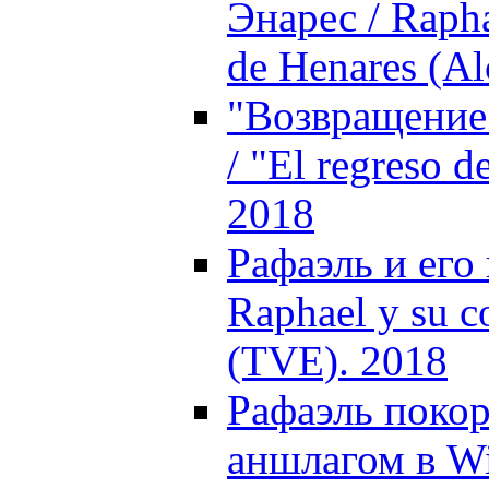
Энарес / Rapha
de Henares (Al
"Возвращение 
/ "El regreso d
2018
Рафаэль и его
Raphael y su c
(TVE). 2018
Рафаэль поко
аншлагом в Wi