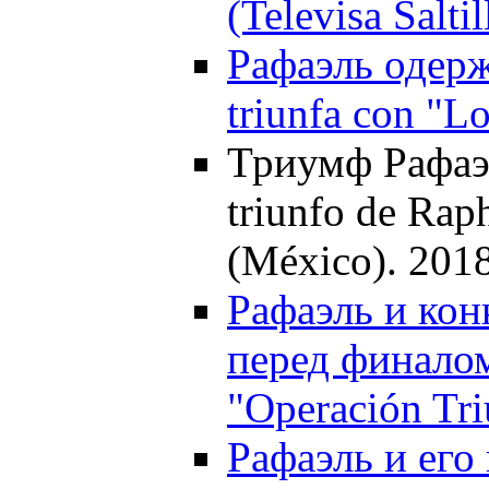
(Televisa Salti
Рафаэль одерж
triunfa con "L
Триумф Рафаэл
triunfo de Rap
(México). 201
Рафаэль и кон
перед финалом 
"Operación Tri
Рафаэль и его