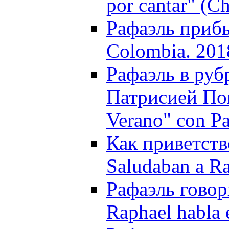
por cantar" (Ch
Рафаэль прибы
Colombia. 201
Рафаэль в руб
Патрисией Пон
Verano" con Pa
Как приветств
Saludaban a Ra
Рафаэль говор
Raphael habla 