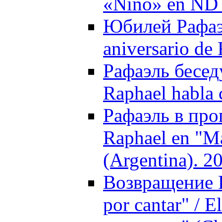
«Niño» en ND 
Юбилей Рафаэл
aniversario de
Рафаэль бесед
Raphael habla 
Рафаэль в про
Raphael en "M
(Argentina). 2
Возвращение 
por cantar" / 