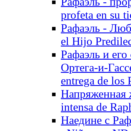
Рафаэль - прор
profeta en su t
Рафаэль - Люб
el Hijo Predil
Рафаэль и его
Ортега-и-Гассе
entrega de los
Напряженная ж
intensa de Rap
Наедине с Рафа