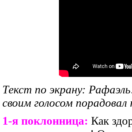
Текст по экрану: Рафаэль
своим голосом порадовал
1-я поклонница:
Как здор