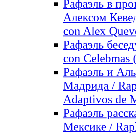
Рафаэль в прог
Алексом Кеведо
con Alex Quev
Рафаэль беседу
con Celebmas (
Рафаэль и Аль
Мадрида / Raph
Adaptivos de 
Рафаэль расск
Мексике / Raph