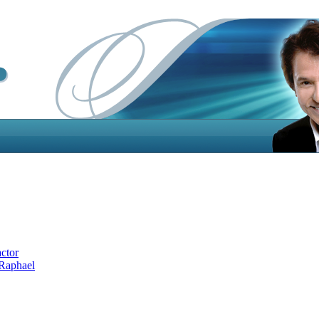
actor
 Raphael