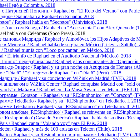
el llegó a Colombia. 2018
 Патрисией Понсини / Raphael en "El Reto del Verano" con Patrici
доре / Saludaban a Raphael en Ecuador. 2018
os" / Raphael habla en "Secretos" (Univision). 2018
 с Алексом Кеведо / Raphael en "Acceso total" con Alex Quevedo (
el habla con Celebmas (Soco Press). 2018
сыновья Мадрида / Raphael y Almodóvar, los Hijos Adaptivos de M
в Мексике / Raphael habla de su gira en México (Televisa Saltillo).
Raphael triunfa con "Loco por cantar" en México. 2018
/ El triunfo de Raphael en el Auditorio Nacional (México). 2018
iunfo" перед финалом / Raphael y los concursantes de "Operación Tr
ка-де-Энарес / Raphael y su gran noche en Azuqueca de Henares (Al
"Día 6" / "El regreso de Raphael" en "Día 6" (Perú). 2018
адриде / Raphael y su concierto en WiZink en Madrid (TVE). 2018
ншлагом в WiZink Center / Raphael conquista Madrid con "sold out
ards" в Майами / Raphael en "La Musa Awards" en Miami (EE.UU.
ограмме "Corazon" / Raphael y su "RESinphonico" en "Corazon" (T
мме Telediario / Raphael y su "RESinphonico" en Telediario. I. 201
мме Telediario / Raphael y su "RESinphonico" en Telediario. II. 201
вом альбоме 'RESinphónico' / Raphael se reinventa en 'RESinphónic
'Resinphónico' (Casa de América) / Raphael habla de su disco 'Resin
ais / Raphael canta "Volando voy" para El Pais. 2018
tón / Raphael y más de 100 artistas en Teletón (Chile). 2018
iario / Raphael y su Resinphonico в программе Telediario (TVE). 20