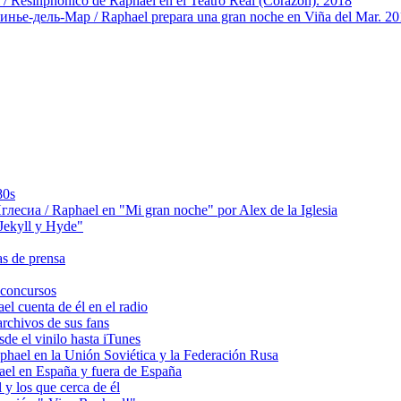
/ Resinphonico de Raphael en el Teatro Real (Corazón). 2018
ье-дель-Мар / Raphael prepara una gran noche en Viña del Mar. 20
80s
сиа / Raphael en "Mi gran noche" por Alex de la Iglesia
ekyll y Hyde"
s de prensa
concursos
 cuenta de él en el radio
chivos de sus fans
e el vinilo hasta iTunes
el en la Unión Soviética y la Federación Rusa
el en España y fuera de España
y los que cerca de él