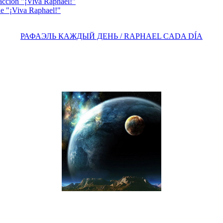
acción "¡Viva Raphael!"
e "¡Viva Raphael!"
РАФАЭЛЬ КАЖДЫЙ ДЕНЬ / RAPHAEL CADA DÍA