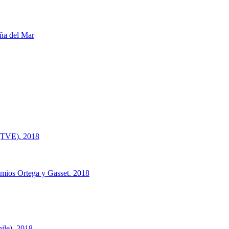
ña del Mar
 (TVE). 2018
mios Ortega y Gasset. 2018
ile). 2018