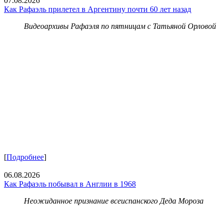
07.08.2026
Как Рафаэль прилетел в Аргентину почти 60 лет назад
Видеоархивы Рафаэля по пятницам с Татьяной Орловой
[
Подробнее
]
06.08.2026
Как Рафаэль побывал в Англии в 1968
Неожиданное признание всеиспанского Деда Мороза