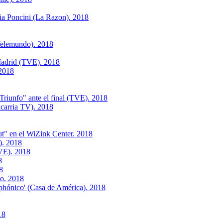
a Poncini (La Razon). 2018
Telemundo). 2018
adrid (TVE). 2018
 2018
iunfo" ante el final (TVE). 2018
carria TV). 2018
" en el WiZink Center. 2018
). 2018
VE). 2018
8
8
o. 2018
phónico' (Casa de América). 2018
18