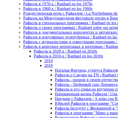
Рафаэль в 1970-х / Raphael en los 1970s
Рафаэль в 1960-х / Raphael en los 1960s
Рождественская ночь с Рафаэлем / La Nochebuena de
Рафаэль на Международном фестивале песни в Винье-де
Рафаэль в специальных программах / Raphael en los p
Рафаэль о своих программах / Raphael sobre sus prog
Рафаэль в документальных кинолентах и авторских реп
Рафаэль в популярных телерубриках / Raphael en las 
Рафаэль с журналистами и известными персонами / Rap
Рафаэль в коротких репортажах и интервью / Raphael en
Рафаэль в 2020-х / Raphael en 2020s
Рафаэль в 2010-х / Raphael en los 2010s
2019
2018
Наталья Фигероа, супруга Рафаэля, в
Рафаэль о Сандро на TN / Raphael 
Рафаэль - пророк в своем отечестве /
Рафаэль - Любимый сын Линареса / R
Рафаэль и его семья на вручении пре
Напряженная жизнь Рафаэля / Una vi
Наедине с Рафаэлем / A solas con R
Юбилей Рафаэля в программе "Corazó
Рафаэль беседует с Жеоржиной в "Cr
Рафаэль в программе "Mano a mano"
Возвращение Рафаэля с программой "L