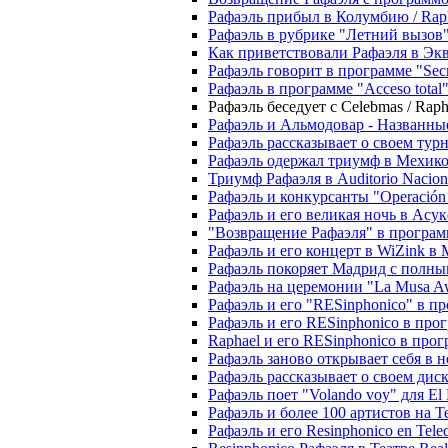
Рафаэль прибыл в Колумбию / Rapha
Рафаэль в рубрике "Летний вызов" с
Как приветствовали Рафаэля в Эква
Рафаэль говорит в программе "Secret
Рафаэль в программе "Acceso total"
Рафаэль беседует с Celebmas / Rapha
Рафаэль и Альмодовар - Названные 
Рафаэль рассказывает о своем турне 
Рафаэль одержал триумф в Мехико / 
Триумф Рафаэля в Auditorio Nacional 
Рафаэль и конкурсанты "Operación Tr
Рафаэль и его великая ночь в Асуке
"Возвращение Рафаэля" в программе 
Рафаэль и его концерт в WiZink в М
Рафаэль покоряет Мадрид с полным а
Рафаэль на церемонии "La Musa Aw
Рафаэль и его "RESinphonico" в пр
Рафаэль и его RESinphonico в програ
Raphael и его RESinphonico в програ
Рафаэль заново открывает себя в но
Рафаэль рассказывает о своем диске 
Рафаэль поет "Volando voy" для El P
Рафаэль и более 100 артистов на Tele
Рафаэль и его Resinphonico en Teled