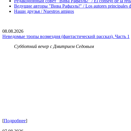
Редакционный совет "Вива Рафаэль!" / El consejo de la red
Ведущие авторы "Вива Рафаэль!" / Los autores principales d
Наши друзья / Nuestros amigos
08.08.2026
Неведомые тропы возмездия (фантастический рассказ). Часть 1
Субботний вечер с Дмитрием Седовым
[
Подробнее
]