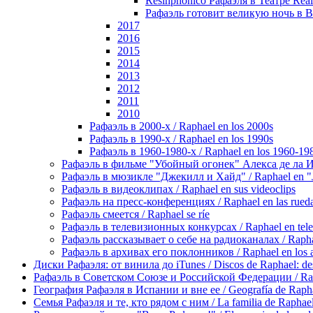
Resinphonico Рафаэля в Театре Real 
Рафаэль готовит великую ночь в Вин
2017
2016
2015
2014
2013
2012
2011
2010
Рафаэль в 2000-х / Raphael en los 2000s
Рафаэль в 1990-х / Raphael en los 1990s
Рафаэль в 1960-1980-х / Raphael en los 1960-19
Рафаэль в фильме "Убойный огонек" Алекса де ла Игле
Рафаэль в мюзикле "Джекилл и Хайд" / Raphael en "J
Рафаэль в видеоклипах / Raphael en sus videoclips
Рафаэль на пресс-конференциях / Raphael en las rueda
Рафаэль смеется / Raphael se ríe
Рафаэль в телевизионных конкурсах / Raphael en tele
Рафаэль рассказывает о себе на радиоканалах / Raphael
Рафаэль в архивах его поклонников / Raphael en los ar
Диски Рафаэля: от винила до iTunes / Discos de Raphael: desd
Рафаэль в Советском Союзе и Российской Федерации / Rapha
География Рафаэля в Испании и вне ее / Geografía de Rapha
Семья Рафаэля и те, кто рядом с ним / La familia de Raphael 