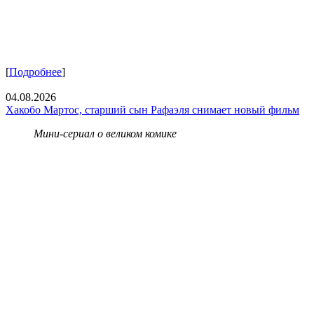
[
Подробнее
]
04.08.2026
Хакобо Мартос, старший сын Рафаэля снимает новый фильм
Мини-сериал о великом комике