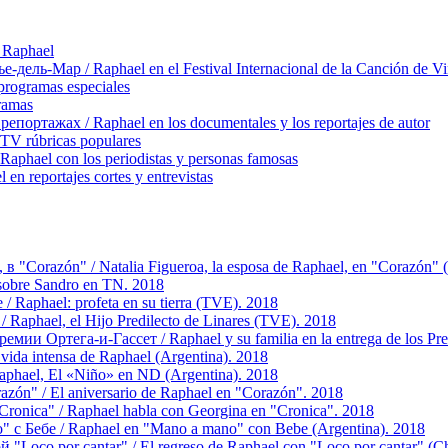
 Raphael
ль-Мар / Raphael en el Festival Internacional de la Canción de Vi
rogramas especiales
ramas
ортажах / Raphael en los documentales y los reportajes de autor
TV rúbricas populares
hael con los periodistas y personas famosas
 reportajes cortes y entrevistas
 "Corazón" / Natalia Figueroa, la esposa de Raphael, en "Corazón"
sobre Sandro en TN. 2018
 Raphael: profeta en su tierra (TVE). 2018
aphael, el Hijo Predilecto de Linares (TVE). 2018
мии Ортега-и-Гассет / Raphael y su familia en la entrega de los Pre
da intensa de Raphael (Argentina). 2018
aphael, El «Niño» en ND (Argentina). 2018
n" / El aniversario de Raphael en "Corazón". 2018
onica" / Raphael habla con Georgina en "Cronica". 2018
 с Бебе / Raphael en "Mano a mano" con Bebe (Argentina). 2018
oco por cantar" / El regreso de Raphael con "Loco por cantar" (Ch