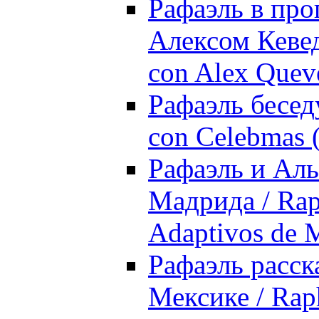
Рафаэль в прог
Алексом Кеведо
con Alex Quev
Рафаэль беседу
con Celebmas (
Рафаэль и Аль
Мадрида / Raph
Adaptivos de 
Рафаэль расск
Мексике / Raph