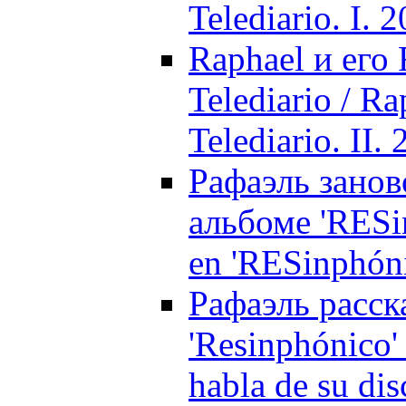
Telediario. I. 
Raphael и его
Telediario / R
Telediario. II.
Рафаэль занов
альбоме 'RESin
en 'RESinphón
Рафаэль расск
'Resinphónico'
habla de su dis