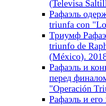
(Televisa Salti
Рафаэль одерж
triunfa con "L
Триумф Рафаэл
triunfo de Rap
(México). 201
Рафаэль и кон
перед финалом 
"Operación Tri
Рафаэль и его