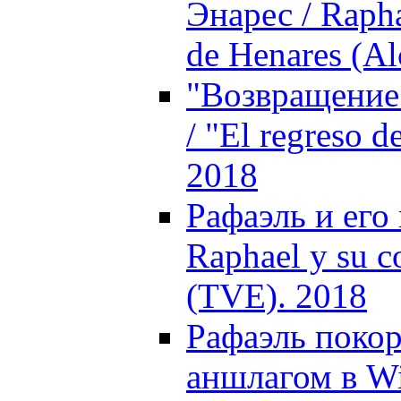
Энарес / Rapha
de Henares (Al
"Возвращение 
/ "El regreso d
2018
Рафаэль и его
Raphael y su c
(TVE). 2018
Рафаэль поко
аншлагом в Wi