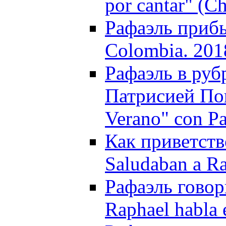
por cantar" (Ch
Рафаэль прибы
Colombia. 201
Рафаэль в руб
Патрисией Пон
Verano" con Pa
Как приветств
Saludaban a Ra
Рафаэль говор
Raphael habla 