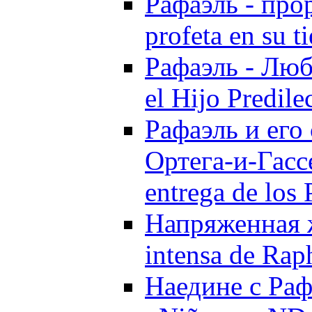
Рафаэль - прор
profeta en su t
Рафаэль - Люб
el Hijo Predil
Рафаэль и его
Ортега-и-Гассе
entrega de los
Напряженная ж
intensa de Rap
Наедине с Рафа