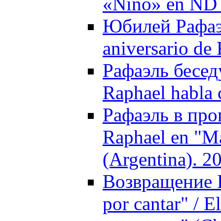
«Niño» en ND 
Юбилей Рафаэл
aniversario de
Рафаэль бесед
Raphael habla 
Рафаэль в про
Raphael en "M
(Argentina). 2
Возвращение 
por cantar" / 