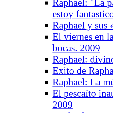
Raphael: "La pa
estoy fantastic
Raphael y sus 
El viernes en l
bocas. 2009
Raphael: divin
Exito de Rapha
Raphael: La mú
El pescaíto ina
2009