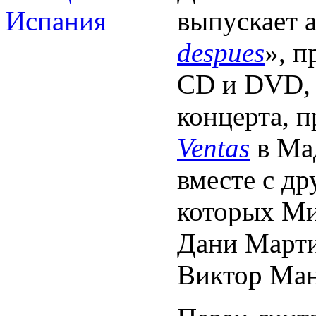
выпускает 
despues
», п
СD и DVD, 
концерта, 
Ventas
в Мад
вместе с д
которых Ми
Дани Март
Виктор Ман