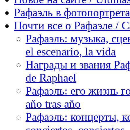
Рафаэль в фотопортретах 
Почти все о Рафаэле / C
Рафаэль: музыка, сцен
el escenario, la vida
Награды и звания Раф
de Raphael
Рафаэль: его жизнь го
aňo tras aňo
Рафаэль: концерты, ко
conciertos, сonciertos, 