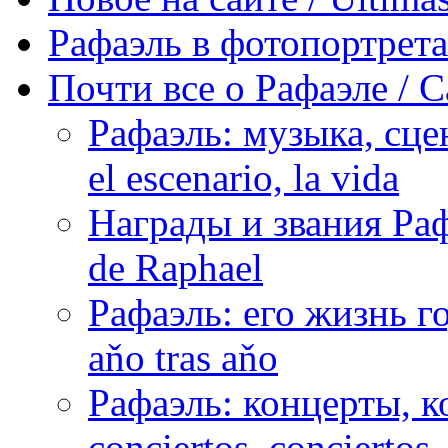
Рафаэль в фотопортретах 
Почти все о Рафаэле / C
Рафаэль: музыка, сцен
el escenario, la vida
Награды и звания Раф
de Raphael
Рафаэль: его жизнь го
aňo tras aňo
Рафаэль: концерты, ко
conciertos, сonciertos, 