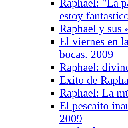
Raphael: "La pa
estoy fantastic
Raphael y sus 
El viernes en l
bocas. 2009
Raphael: divin
Exito de Rapha
Raphael: La mú
El pescaíto ina
2009