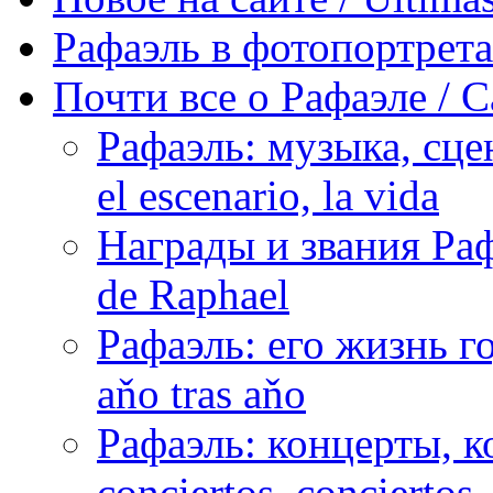
Рафаэль в фотопортретах 
Почти все о Рафаэле / C
Рафаэль: музыка, сцен
el escenario, la vida
Награды и звания Раф
de Raphael
Рафаэль: его жизнь го
aňo tras aňo
Рафаэль: концерты, ко
conciertos, сonciertos, 