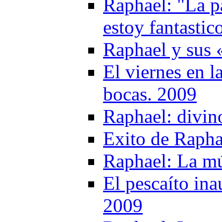
Raphael: "La pa
estoy fantastic
Raphael y sus 
El viernes en l
bocas. 2009
Raphael: divin
Exito de Rapha
Raphael: La mú
El pescaíto ina
2009