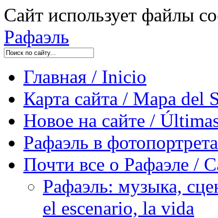
Сайт использует файлы co
Рафаэль
Главная / Inicio
Карта сайта / Mapa del S
Новое на сайте / Últimas
Рафаэль в фотопортретах 
Почти все о Рафаэле / C
Рафаэль: музыка, сцен
el escenario, la vida