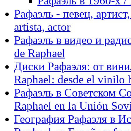
Рафаэль в 1960-х / 
Рафаэль - певец, артист, 
artista, actor
Рафаэль в видео и радио
de Raphael
Диски Рафаэля: от винил
Raphael: desde el vinilo 
Рафаэль в Советском С
Raphael en la Unión Sovi
География Рафаэля в Исп