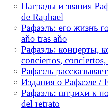
Награды и звания Раф
de Raphael
Рафаэль: его жизнь го
aňo tras aňo
Рафаэль: концерты, ко
conciertos, сonciertos, 
Рафаэль рассказывает 
Издания о Рафаэле / E
Рафаэль: штрихи к пор
del retrato