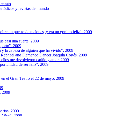
retrato
riódicos y revistas del mundo
bre un puesto de melones, y era un gordito feliz". 2009
fue casi una suerte. 2009
mporto". 2009
 y la cabeza de alguien que ha vivido". 2009
r Raphael and Flamenco Dancer Joaquín Cortés. 2009
y ellos me devolvieron cariño y amor. 2009
portunidad de ser feliz". 2009
 en el Gran Teatro el 22 de mayo. 2009
09
a. 2009
narios. 2009
0 Años". 2009