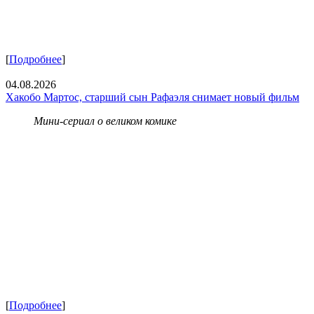
[
Подробнее
]
04.08.2026
Хакобо Мартос, старший сын Рафаэля снимает новый фильм
Мини-сериал о великом комике
[
Подробнее
]