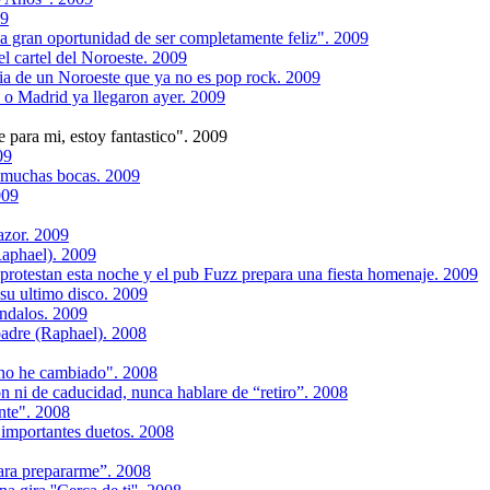
09
la gran oportunidad de ser completamente feliz". 2009
el cartel del Noroeste. 2009
ia de un Noroeste que ya no es pop rock. 2009
o Madrid ya llegaron ayer. 2009
e para mi, estoy fantastico". 2009
09
á muchas bocas. 2009
009
azor. 2009
(Raphael). 2009
 protestan esta noche y el pub Fuzz prepara una fiesta homenaje. 2009
 su ultimo disco. 2009
ndalos. 2009
padre (Raphael). 2008
 no he cambiado". 2008
n ni de caducidad, nunca hablare de “retiro”. 2008
ente". 2008
 importantes duetos. 2008
para prepararme”. 2008