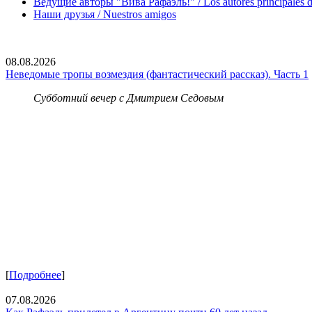
Ведущие авторы "Вива Рафаэль!" / Los autores principales d
Наши друзья / Nuestros amigos
08.08.2026
Неведомые тропы возмездия (фантастический рассказ). Часть 1
Субботний вечер с Дмитрием Седовым
[
Подробнее
]
07.08.2026