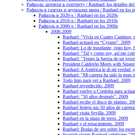
Рафаэль: штрихи к портрету / Raphael: los detalles del 
Рафаэль в газетах и журналах мира / Raphael en los pe
Рафаэль в 2020-х / Raphael en los 2020s
Рафаэль в 2010-х / Raphael en los 2010s
Рафаэль в 2000-х / Raphael en los 2000s
2008-2009
Raphael: "Vivía en Cuatro Caminos, so
Raphael actuará en “Cyrano”. 2009
Raphael: Lo de trasplante, visto hoy, 
Raphael: "Tal y como soy, así me co
Raphael: "Tengo la fuerza de un joven
President Calderón Meets with Singe
Raphael: A América le di mi verdad, 
Raphael: "Mi carrera ha sido la gran o
Todo listo para ver a Raphael. 2009
Raphael reverdecido. 2009
Raphael vuelve a Cordoba para actuar
Raphael: "50 años después". 2009
Raphael recibe el disco de platino. 20
Raphael festeja sus 50 años de carrer
Raphael visita Sevilla. 2009
Raphael en la plaza de toros. 2009
Raphael y el renacimiento. 2009
Raphael: Bodas de oro sobre los esce
Spanish singer Raphael celebrates "5