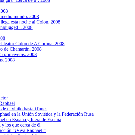
 gira ''Cerca de ti''. 2008
2008
e medio mundo. 2008
 llega esta noche al Colon. 2008
unplugged». 2008
008
el teatro Colon de A Coruna. 2008
tro de Chamartín. 2008
65 primaveras. 2008
as. 2008
actor
 Raphael
e el vinilo hasta iTunes
el en la Unión Soviética y la Federación Rusa
el en España y fuera de España
y los que cerca de él
acción "¡Viva Raphael!"