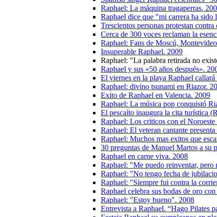
Raphael: La máquina tragaperras. 20
Raphael dice que "mi carrera ha sido 
Trescientos personas protestan contra 
Cerca de 300 voces reclaman la esenc
Raphael: Fans de Moscú, Montevideo 
Insuperable Raphael. 2009
Raphael: "La palabra retirada no exist
Raphael y sus «50 años después». 20
El viernes en la playa Raphael callar
Raphael: divino tsunami en Riazor. 2
Exito de Raphael en Valencia. 2009
Raphael: La música pop conquistó Ri
El pescaíto inaugura la cita turística 
Raphael: Los criticos con el Noroeste
Raphael: El veteran cantante presenta
Raphael: Muchos mas exitos que esca
30 preguntas de Manuel Martos a su 
Raphael en carne viva. 2008
Raphael: "Me puеdo reinventar, pero
Raphael: "No tengo fecha de jubilacio
Raphael: "Siempre fui contra la corri
Raphael celebra sus bodas de oro con
Raphael: "Estoy bueno". 2008
Entrevista a Raphael. “Hago Pilates 