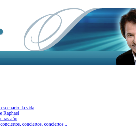
escenario, la vida
e Raphael
 tras aňo
ciertos, сonciertos, сonciertos...