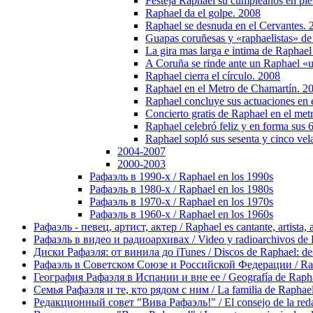
Festeja Raphael su cumpleanos en plena
Raphael da el golpe. 2008
Raphael se desnuda en el Cervantes. 
Guapas coruñesas y «raphaelistas» d
La gira mas larga e intima de Raphael
A Coruña se rinde ante un Raphael «
Raphael cierra el círculo. 2008
Raphael en el Metro de Chamartín. 2
Raphael concluye sus actuaciones en 
Concierto gratis de Raphael en el me
Raphael celebró feliz y en forma sus 
Raphael sopló sus sesenta y cinco vel
2004-2007
2000-2003
Рафаэль в 1990-х / Raphael en los 1990s
Рафаэль в 1980-х / Raphael en los 1980s
Рафаэль в 1970-х / Raphael en los 1970s
Рафаэль в 1960-х / Raphael en los 1960s
Рафаэль - певец, артист, актер / Raphael es cantante, artista, 
Рафаэль в видео и радиоархивах / Video y radioarchivos de
Диски Рафаэля: от винила до iTunes / Discos de Raphael: desd
Рафаэль в Советском Союзе и Российской Федерации / Rapha
География Рафаэля в Испании и вне ее / Geografía de Rapha
Семья Рафаэля и те, кто рядом с ним / La familia de Raphael 
Редакционный совет "Вива Рафаэль!" / El consejo de la red