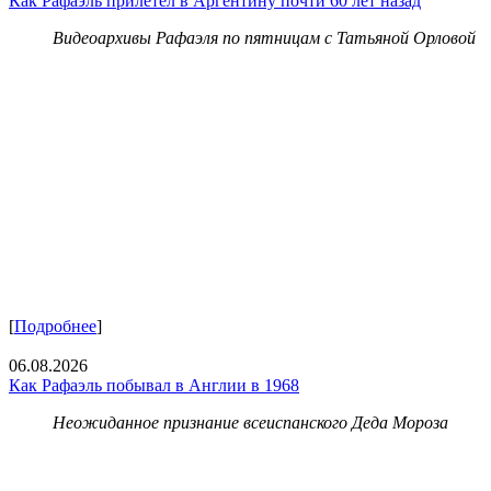
Как Рафаэль прилетел в Аргентину почти 60 лет назад
Видеоархивы Рафаэля по пятницам с Татьяной Орловой
[
Подробнее
]
06.08.2026
Как Рафаэль побывал в Англии в 1968
Неожиданное признание всеиспанского Деда Мороза