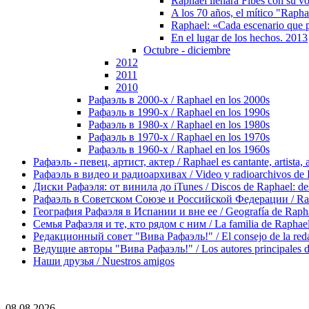
Raphael llenará Fibes con su v
A los 70 años, el mítico "Rapha
Raphael: «Cada escenario que p
En el lugar de los hechos. 2013
Octubre - diciembre
2012
2011
2010
Рафаэль в 2000-х / Raphael en los 2000s
Рафаэль в 1990-х / Raphael en los 1990s
Рафаэль в 1980-х / Raphael en los 1980s
Рафаэль в 1970-х / Raphael en los 1970s
Рафаэль в 1960-х / Raphael en los 1960s
Рафаэль - певец, артист, актер / Raphael es cantante, artista, 
Рафаэль в видео и радиоархивах / Video y radioarchivos de
Диски Рафаэля: от винила до iTunes / Discos de Raphael: desd
Рафаэль в Советском Союзе и Российской Федерации / Rapha
География Рафаэля в Испании и вне ее / Geografía de Rapha
Семья Рафаэля и те, кто рядом с ним / La familia de Raphael 
Редакционный совет "Вива Рафаэль!" / El consejo de la red
Ведущие авторы "Вива Рафаэль!" / Los autores principales d
Наши друзья / Nuestros amigos
08.08.2026