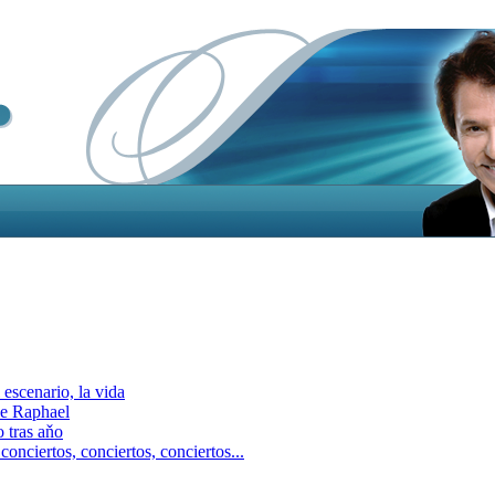
escenario, la vida
e Raphael
 tras aňo
ciertos, сonciertos, сonciertos...