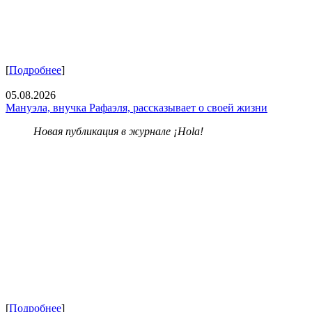
[
Подробнее
]
05.08.2026
Мануэла, внучка Рафаэля, рассказывает о своей жизни
Новая публикация в журнале ¡Hola!
[
Подробнее
]