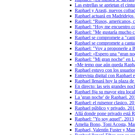
Las estrellas se aprietan el cin
Raphael y Arasti, nuevos cofra
Raphael actuará en Madridejos 
Raphael: “Rusos, americanos, c
Raphael: “Hoy me encuentro c
Raphael: "Me gustaría mucho ca
Raphael se compromete a "cantar
Raphael se compromete a cantar 
Raphael: "Voy a proponerle a B
Raphael: «Espero una “gran no
Raphael: "Mi gran noche" en L
«Me temo que aún queda Raphae
Raphael estuvo con los usuari
Entrevista digital con Raphael 
Raphael llenará hoy la plaza de
En directo: las seis grandes no
Raphael fija su mayor gira loca
La 'gran noche' de Raphael. 20
Raphael: el ruisenor clasico. 2
Raphael público y privado. 20
Allá donde pone privado está 
Raphael: "Yo soy aquel". 2013
Amelia Bono, Toni Acosta, Marí
Raphael, Valentín Fuster y Ma