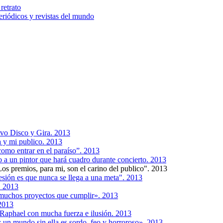
retrato
riódicos y revistas del mundo
vo Disco y Gira. 2013
a y mi publico. 2013
como entrar en el paraíso”. 2013
 a un pintor que hará cuadro durante concierto. 2013
s premios, para mi, son el carino del publico". 2013
sión es que nunca se llega a una meta". 2013
. 2013
muchos proyectos que cumplir». 2013
 2013
 Raphael con mucha fuerza e ilusión. 2013
 un mundo sin ella es sordo, feo y horroroso». 2013