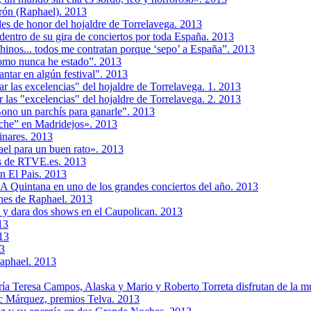
turón (Raphael). 2013
des de honor del hojaldre de Torrelavega. 2013
dentro de su gira de conciertos por toda España. 2013
hinos... todos me contratan porque ‘sepo’ a España”. 2013
omo nunca he estado”. 2013
ntar en algún festival". 2013
 las excelencias" del hojaldre de Torrelavega. 1. 2013
las "excelencias" del hojaldre de Torrelavega. 2. 2013
ono un parchís para ganarle". 2013
che” en Madridejos». 2013
inares. 2013
l para un buen rato». 2013
os de RTVE.es. 2013
en El Pais. 2013
 A Quintana en uno de los grandes conciertos del año. 2013
ches de Raphael. 2013
l y dara dos shows en el Caupolican. 2013
13
013
13
Raphael. 2013
a Teresa Campos, Alaska y Mario y Roberto Torreta disfrutan de la m
rc Márquez, premios Telva. 2013