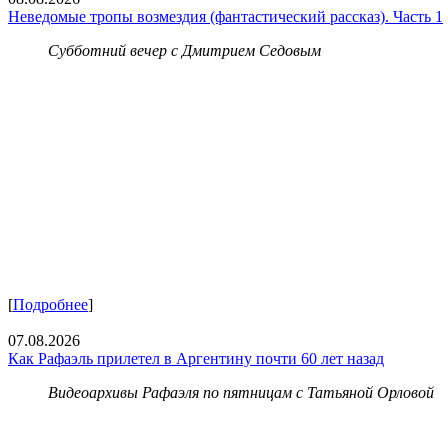
Неведомые тропы возмездия (фантастический рассказ). Часть 1
Субботний вечер с Дмитрием Седовым
[
Подробнее
]
07.08.2026
Как Рафаэль прилетел в Аргентину почти 60 лет назад
Видеоархивы Рафаэля по пятницам с Татьяной Орловой