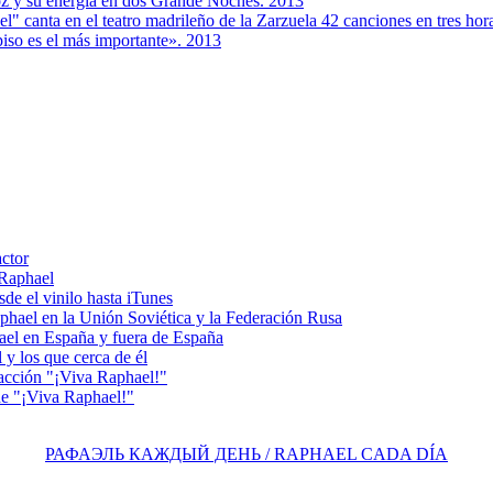
oz y su energía en dos Grande Noches. 2013
el" canta en el teatro madrileño de la Zarzuela 42 canciones en tres ho
iso es el más importante». 2013
actor
 Raphael
e el vinilo hasta iTunes
el en la Unión Soviética y la Federación Rusa
el en España y fuera de España
y los que cerca de él
acción "¡Viva Raphael!"
e "¡Viva Raphael!"
РАФАЭЛЬ КАЖДЫЙ ДЕНЬ / RAPHAEL CADA DÍA