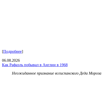
[
Подробнее
]
06.08.2026
Как Рафаэль побывал в Англии в 1968
Неожиданное признание всеиспанского Деда Мороза