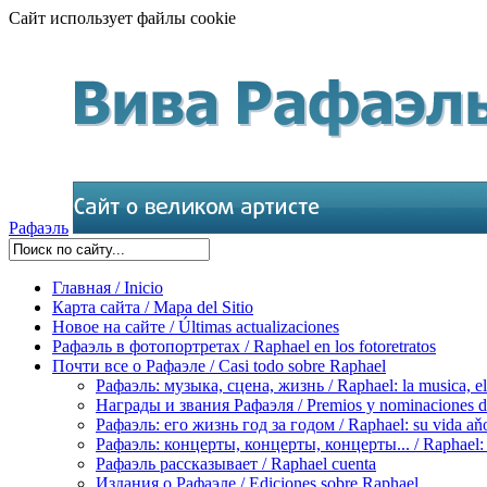
Сайт использует файлы cookie
Рафаэль
Главная / Inicio
Карта сайта / Mapa del Sitio
Новое на сайте / Últimas actualizaciones
Рафаэль в фотопортретах / Raphael en los fotoretratos
Почти все о Рафаэле / Casi todo sobre Raphael
Рафаэль: музыка, сцена, жизнь / Raphael: la musica, el 
Награды и звания Рафаэля / Premios y nominaciones d
Рафаэль: его жизнь год за годом / Raphael: su vida aňo
Рафаэль: концерты, концерты, концерты... / Raphael: con
Рафаэль рассказывает / Raphael cuenta
Издания о Рафаэле / Ediciones sobre Raphael