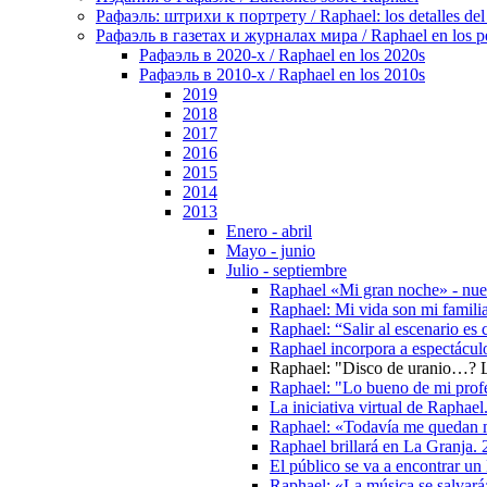
Рафаэль: штрихи к портрету / Raphael: los detalles del 
Рафаэль в газетах и журналах мира / Raphael en los pe
Рафаэль в 2020-х / Raphael en los 2020s
Рафаэль в 2010-х / Raphael en los 2010s
2019
2018
2017
2016
2015
2014
2013
Enero - abril
Mayo - junio
Julio - septiembre
Raphael «Mi gran noche» - nue
Raphael: Mi vida son mi famili
Raphael: “Salir al escenario es 
Raphael incorpora a espectáculo
Raphael: "Disco de uranio…? Lo
Raphael: "Lo bueno de mi profe
La iniciativa virtual de Raphael
Raphael: «Todavía me quedan 
Raphael brillará en La Granja.
El público se va a encontrar un
Raphael: «La música se salvará;