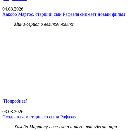
04.08.2026
Хакобо Мартос, старший сын Рафаэля снимает новый фильм
Мини-сериал о великом комике
[
Подробнее
]
03.08.2026
Поздравляем старшего сына Рафаэля
Хакобо Мартосу - всего-то ничего, пятьдесят три