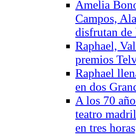
Amelia Bono
Campos, Ala
disfrutan de
Raphael, Va
premios Tel
Raphael llen
en dos Gran
A los 70 año
teatro madri
en tres hora