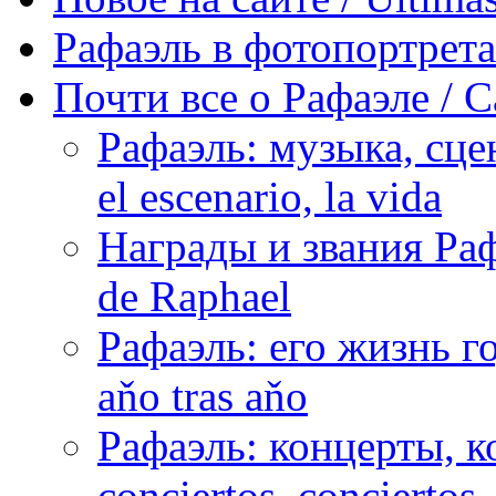
Рафаэль в фотопортретах 
Почти все о Рафаэле / C
Рафаэль: музыка, сцен
el escenario, la vida
Награды и звания Раф
de Raphael
Рафаэль: его жизнь го
aňo tras aňo
Рафаэль: концерты, ко
conciertos, сonciertos, 