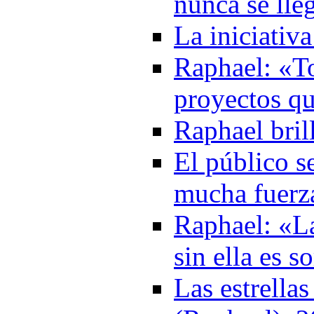
nunca se lle
La iniciativ
Raphael: «T
proyectos q
Raphael bril
El público s
mucha fuerza
Raphael: «L
sin ella es 
Las estrellas