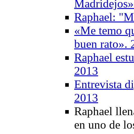
Madridejos»
Raphael: "M
«Me temo qu
buen rato».
Raphael estu
2013
Entrevista d
2013
Raphael llen
en uno de lo