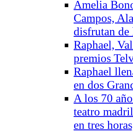
Amelia Bono
Campos, Ala
disfrutan de
Raphael, Va
premios Tel
Raphael llen
en dos Gran
A los 70 año
teatro madri
en tres hora