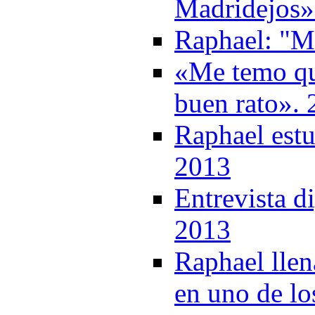
Madridejos»
Raphael: "M
«Me temo qu
buen rato».
Raphael estu
2013
Entrevista d
2013
Raphael llen
en uno de lo