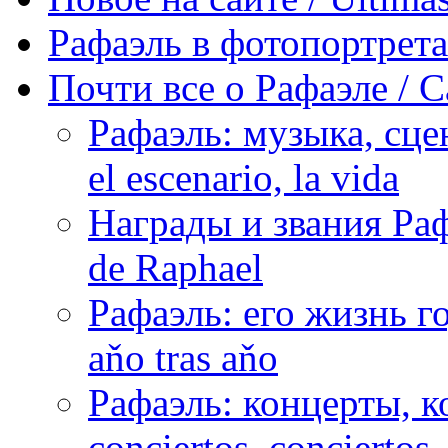
Рафаэль в фотопортретах 
Почти все о Рафаэле / C
Рафаэль: музыка, сцен
el escenario, la vida
Награды и звания Раф
de Raphael
Рафаэль: его жизнь го
aňo tras aňo
Рафаэль: концерты, ко
conciertos, сonciertos, 