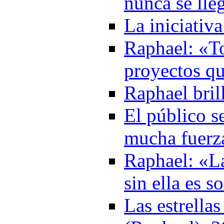
nunca se lle
La iniciativ
Raphael: «T
proyectos q
Raphael bril
El público s
mucha fuerza
Raphael: «L
sin ella es 
Las estrellas