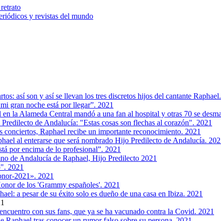
retrato
riódicos y revistas del mundo
s: así son y así se llevan los tres discretos hijos del cantante Raphael
mi gran noche está por llegar”. 2021
 en la Alameda Central mandó a una fan al hospital y otras 70 se desm
Predilecto de Andalucía: "Estas cosas son flechas al corazón". 2021
s conciertos, Raphael recibe un importante reconocimiento. 2021
phael al enterarse que será nombrado Hijo Predilecto de Andalucía. 20
stá por encima de lo profesional”. 2021
imno de Andalucía de Raphael, Hijo Predilecto 2021
o". 2021
onor-2021». 2021
Honor de los 'Grammy españoles'. 2021
hael: a pesar de su éxito solo es dueño de una casa en Ibiza. 2021
21
 encuentro con sus fans, que ya se ha vacunado contra la Covid. 2021
de Raphael tras conocer un rumor falso sobre su persona. 2021