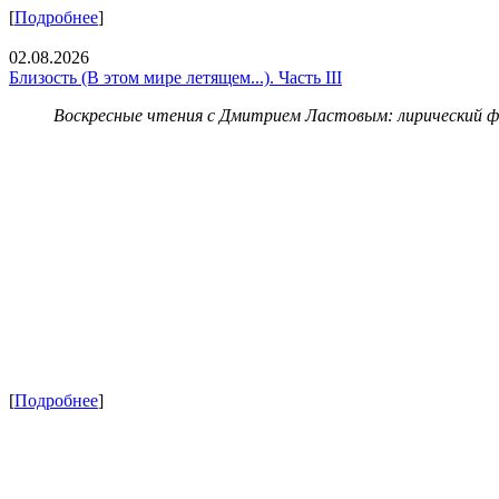
[
Подробнее
]
02.08.2026
Близость (В этом мире летящем...). Часть III
Воскресные чтения с Дмитрием Ластовым:
лирический 
[
Подробнее
]