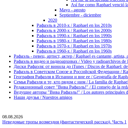
Así fue como Raphael venció la
Mayo - agosto
Septiembre - diciembre
2020
Рафаэль в 2010-х / Raphael en los 2010s
Рафаэль в 2000-х / Raphael en los 2000s
Рафаэль в 1990-х / Raphael en los 1990s
Рафаэль в 1980-х / Raphael en los 1980s
Рафаэль в 1970-х / Raphael en los 1970s
Рафаэль в 1960-х / Raphael en los 1960s
Рафаэль - певец, артист, актер / Raphael es cantante, artista, 
Рафаэль в видео и радиоархивах / Video y radioarchivos de
Диски Рафаэля: от винила до iTunes / Discos de Raphael: desd
Рафаэль в Советском Союзе и Российской Федерации / Rapha
География Рафаэля в Испании и вне ее / Geografía de Rapha
Семья Рафаэля и те, кто рядом с ним / La familia de Raphael 
Редакционный совет "Вива Рафаэль!" / El consejo de la red
Ведущие авторы "Вива Рафаэль!" / Los autores principales d
Наши друзья / Nuestros amigos
08.08.2026
Неведомые тропы возмездия (фантастический рассказ). Часть 1