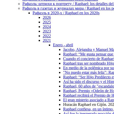
Рафаэль: штрихи к портрету / Raphael: los detalles del 
Рафаэль в газетах и журналах мира / Raphael en los pe
Рафаэль в 2020-х / Raphael en los 2020s
2026
2025
2024
2023
2022
2021
Enero - abril
Jacobo, Alejandra y Manuel Marto
Raphael: “Me gusta pensar que 
Cuando el concierto de Raphael
Raphael tras ser nombrado Hijo 
En medio de la polémica por su
"No puedo estar más feliz": Ra
Raphael: “Ser Hijo Predilecto e
Así ha sido el discurso y el H
Raphael, 60 años de "escandal
Raphael, Premio «Odeón de H
Raphael recibirá el Premio de 
El gran misterio asociado a Rap
Huracán Raphael en Gijón. 20
Raphael confiesa, en un íntimo
Así fue la inesperada reacción 