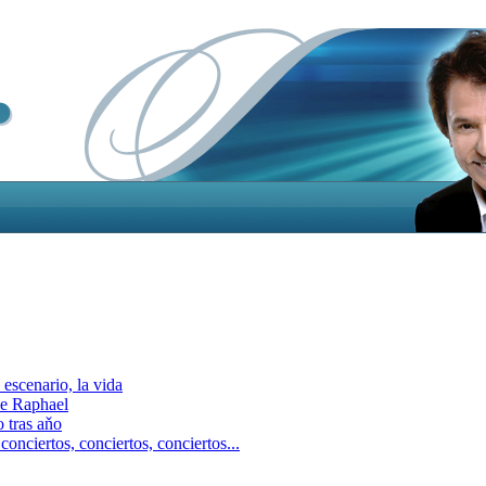
escenario, la vida
e Raphael
 tras aňo
ciertos, сonciertos, сonciertos...