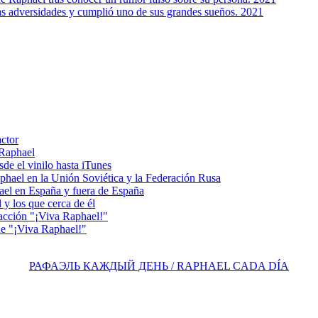
s adversidades y cumplió uno de sus grandes sueños. 2021
actor
 Raphael
e el vinilo hasta iTunes
el en la Unión Soviética y la Federación Rusa
el en España y fuera de España
y los que cerca de él
acción "¡Viva Raphael!"
e "¡Viva Raphael!"
РАФАЭЛЬ КАЖДЫЙ ДЕНЬ / RAPHAEL CADA DÍA