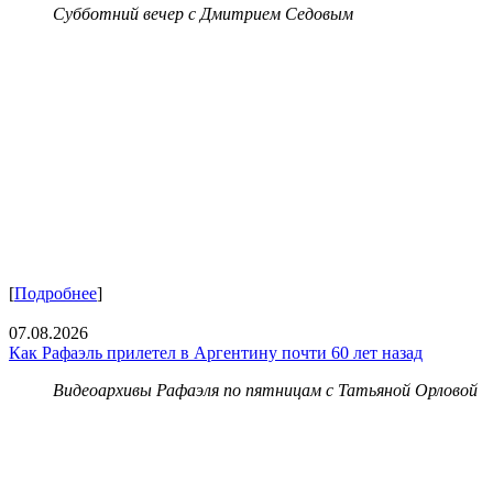
Субботний вечер с Дмитрием Седовым
[
Подробнее
]
07.08.2026
Как Рафаэль прилетел в Аргентину почти 60 лет назад
Видеоархивы Рафаэля по пятницам с Татьяной Орловой