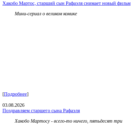
Хакобо Мартос, старший сын Рафаэля снимает новый фильм
Мини-сериал о великом комике
[
Подробнее
]
03.08.2026
Поздравляем старшего сына Рафаэля
Хакобо Мартосу - всего-то ничего, пятьдесят три