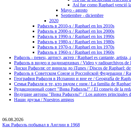
Así fue como Raphael venció la
Mayo - agosto
Septiembre - diciembre
2020
Рафаэль в 2010-х / Raphael en los 2010s
Рафаэль в 2000-х / Raphael en los 2000s
Рафаэль в 1990-х / Raphael en los 1990s
Рафаэль в 1980-х / Raphael en los 1980s
Рафаэль в 1970-х / Raphael en los 1970s
Рафаэль в 1960-х / Raphael en los 1960s
Рафаэль - певец, артист, актер / Raphael es cantante, artista, 
Рафаэль в видео и радиоархивах / Video y radioarchivos de
Диски Рафаэля: от винила до iTunes / Discos de Raphael: desd
Рафаэль в Советском Союзе и Российской Федерации / Rapha
География Рафаэля в Испании и вне ее / Geografía de Rapha
Семья Рафаэля и те, кто рядом с ним / La familia de Raphael 
Редакционный совет "Вива Рафаэль!" / El consejo de la red
Ведущие авторы "Вива Рафаэль!" / Los autores principales d
Наши друзья / Nuestros amigos
06.08.2026
Как Рафаэль побывал в Англии в 1968