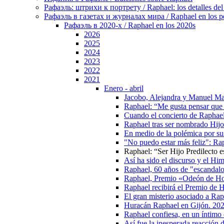
Рафаэль: штрихи к портрету / Raphael: los detalles del 
Рафаэль в газетах и журналах мира / Raphael en los pe
Рафаэль в 2020-х / Raphael en los 2020s
2026
2025
2024
2023
2022
2021
Enero - abril
Jacobo, Alejandra y Manuel Marto
Raphael: “Me gusta pensar que 
Cuando el concierto de Raphael
Raphael tras ser nombrado Hijo 
En medio de la polémica por su
"No puedo estar más feliz": Ra
Raphael: “Ser Hijo Predilecto e
Así ha sido el discurso y el H
Raphael, 60 años de "escandal
Raphael, Premio «Odeón de H
Raphael recibirá el Premio de 
El gran misterio asociado a Rap
Huracán Raphael en Gijón. 20
Raphael confiesa, en un íntimo
Así fue la inesperada reacción 