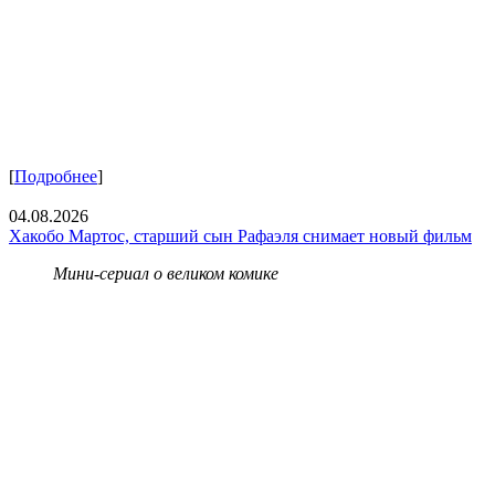
[
Подробнее
]
04.08.2026
Хакобо Мартос, старший сын Рафаэля снимает новый фильм
Мини-сериал о великом комике