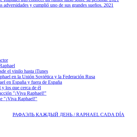
s adversidades y cumplió uno de sus grandes sueños. 2021
actor
 Raphael
e el vinilo hasta iTunes
el en la Unión Soviética y la Federación Rusa
el en España y fuera de España
y los que cerca de él
acción "¡Viva Raphael!"
e "¡Viva Raphael!"
РАФАЭЛЬ КАЖДЫЙ ДЕНЬ / RAPHAEL CADA DÍA