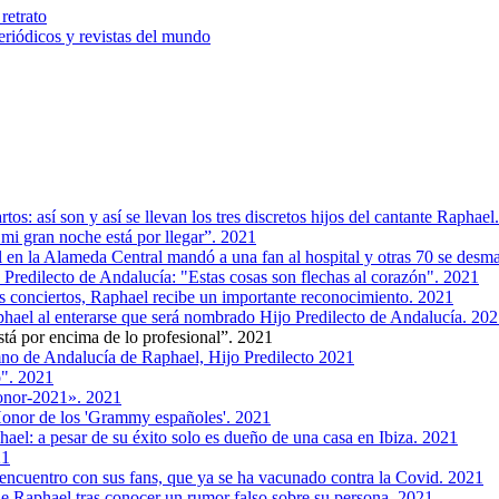
retrato
riódicos y revistas del mundo
s: así son y así se llevan los tres discretos hijos del cantante Raphael
mi gran noche está por llegar”. 2021
 en la Alameda Central mandó a una fan al hospital y otras 70 se desm
Predilecto de Andalucía: "Estas cosas son flechas al corazón". 2021
s conciertos, Raphael recibe un importante reconocimiento. 2021
phael al enterarse que será nombrado Hijo Predilecto de Andalucía. 20
stá por encima de lo profesional”. 2021
imno de Andalucía de Raphael, Hijo Predilecto 2021
o". 2021
onor-2021». 2021
Honor de los 'Grammy españoles'. 2021
hael: a pesar de su éxito solo es dueño de una casa en Ibiza. 2021
21
 encuentro con sus fans, que ya se ha vacunado contra la Covid. 2021
de Raphael tras conocer un rumor falso sobre su persona. 2021