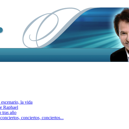
escenario, la vida
e Raphael
 tras aňo
ciertos, сonciertos, сonciertos...