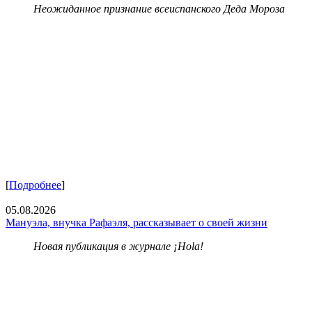
Неожиданное признание всеиспанского Деда Мороза
[
Подробнее
]
05.08.2026
Мануэла, внучка Рафаэля, рассказывает о своей жизни
Новая публикация в журнале ¡Hola!