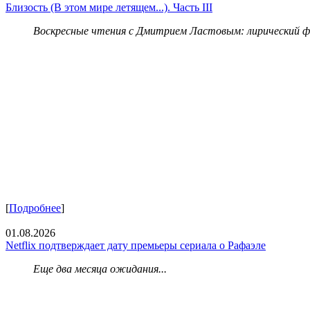
Близость (В этом мире летящем...). Часть III
Воскресные чтения с Дмитрием Ластовым:
лирический 
[
Подробнее
]
01.08.2026
Netflix подтверждает дату премьеры сериала о Рафаэле
Еще два месяца ожидания...