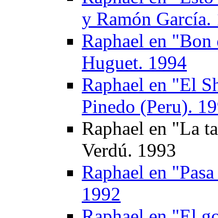
y Ramón García.
Raphael en "Bon 
Huguet. 1994
Raphael en "El S
Pinedo (Peru). 1
Raphael en "La t
Verdú. 1993
Raphael en "Pasa
1992
Raphael en "El go