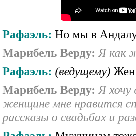
Рафаэль:
Но мы в Андалуз
Марибель Верду:
Я как ж
Рафаэль:
(ведущему)
Женщ
Марибель Верду:
Я хочу
женщине мне нравится сп
рассказы о свадьбах и разв
Рафаэль:
Мужчинам тоже 