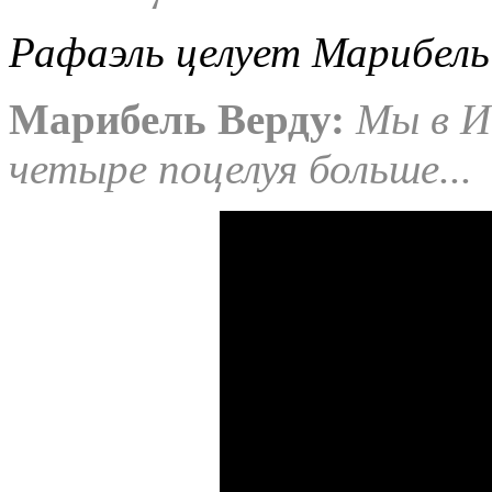
Рафаэль целует Марибель
Марибель Верду:
Мы в Ис
четыре поцелуя больше...