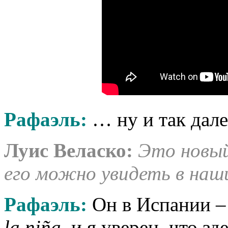
Рафаэль:
… ну и так дале
Луис Веласко
:
Это новый
его можно увидеть в наш
Рафаэль:
Он в Испании –
la niña
, и я уверен, что з