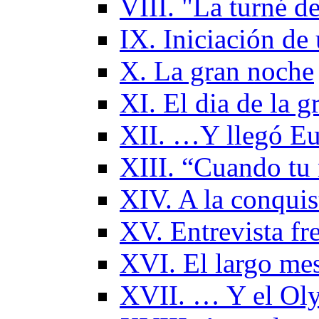
VIII. "La turné d
IX. Iniciación de
X. La gran noche
XI. El dia de la 
XII. …Y llegó Eu
XIII. “Cuando tu 
XIV. A la conqui
XV. Entrevista fr
XVI. El largo me
XVII. … Y el Oly