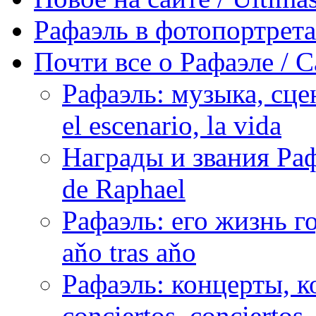
Рафаэль в фотопортретах 
Почти все о Рафаэле / C
Рафаэль: музыка, сцен
el escenario, la vida
Награды и звания Раф
de Raphael
Рафаэль: его жизнь го
aňo tras aňo
Рафаэль: концерты, ко
conciertos, сonciertos, 