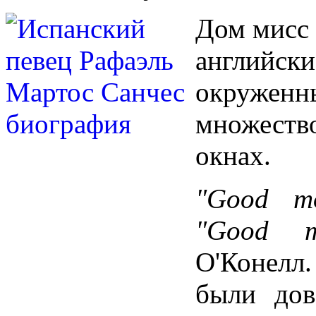
Дом мисс 
английски
окруженны
множеств
окнах.
"Good mo
"Good mo
О'Конелл.
были дов