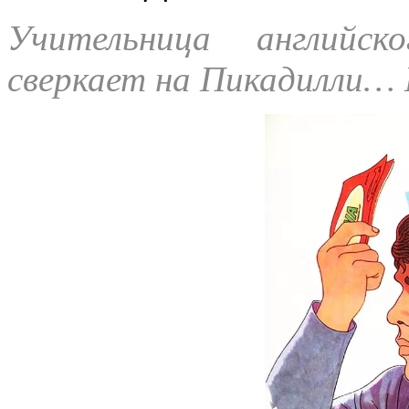
Учительница английс
сверкает на Пикадилли… 