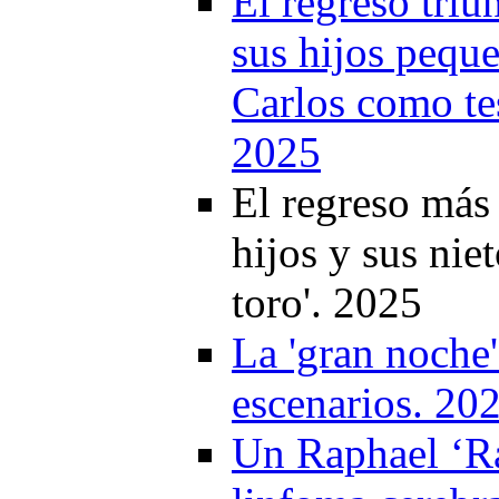
El regreso triu
sus hijos pequ
Carlos como te
2025
El regreso más
hijos y sus nie
toro'. 2025
La 'gran noche'
escenarios. 20
Un Raphael ‘Ra