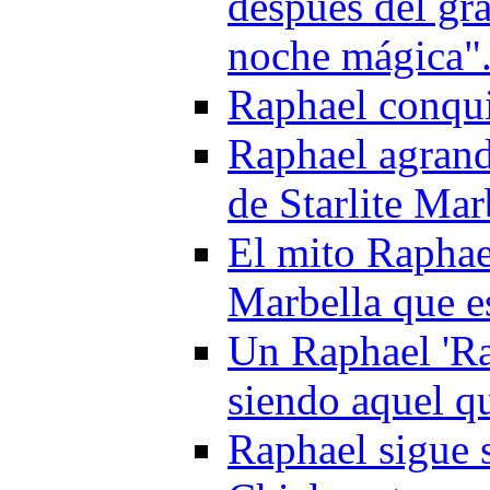
después del gra
noche mágica"
Raphael conquis
Raphael agrand
de Starlite Mar
El mito Raphae
Marbella que e
Un Raphael 'Ra
siendo aquel q
Raphael sigue 