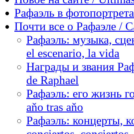
Рафаэль в фотопортретах 
Почти все о Рафаэле / C
Рафаэль: музыка, сцен
el escenario, la vida
Награды и звания Раф
de Raphael
Рафаэль: его жизнь го
aňo tras aňo
Рафаэль: концерты, ко
conciertos, сonciertos, 