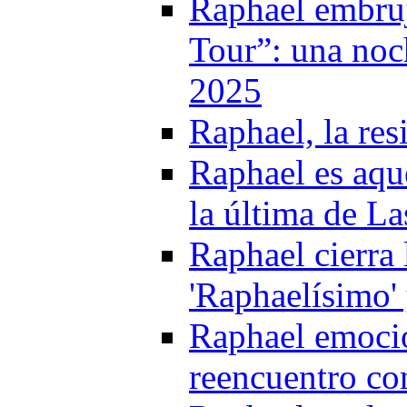
Raphael embruj
Tour”: una noc
2025
Raphael, la res
Raphael es aque
la última de L
Raphael cierra
'Raphaelísimo'
Raphael emoci
reencuentro co