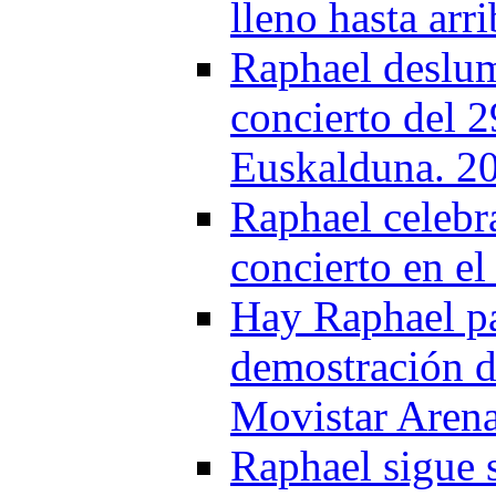
lleno hasta arr
Raphael deslum
concierto del 
Euskalduna. 2
Raphael celebra
concierto en e
Hay Raphael par
demostración de
Movistar Aren
Raphael sigue 