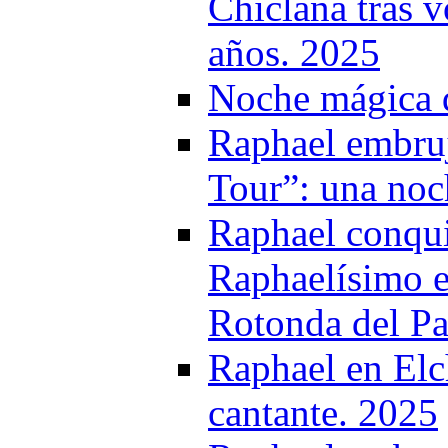
Chiclana tras v
años. 2025
Noche mágica d
Raphael embruj
Tour”: una noc
Raphael conqui
Raphaelísimo e
Rotonda del P
Raphael en Elc
cantante. 2025