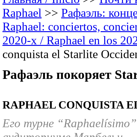
Raphael
>>
Рафаэль: конце
Raphael: conciertos, сoncier
2020-х / Raphael en los 20
conquista el Starlite Occide
Рафаэль покоряет Starl
RAPHAEL CONQUISTA EL
Его турне “
Raphael
í
simo
”
аудиториуме Марбельи