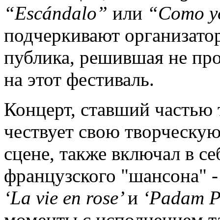
“
Esc
á
ndalo
”
или
“
Como
подчеркивают организат
публика, решившая не пр
на этот фестиваль.
Концерт, ставший частью 
чествует свою творческую
сцене, также включал в се
французского "шансона" - 
‘
La
vie
en
rose
’
и
‘
Padam
моменты с исполнением т