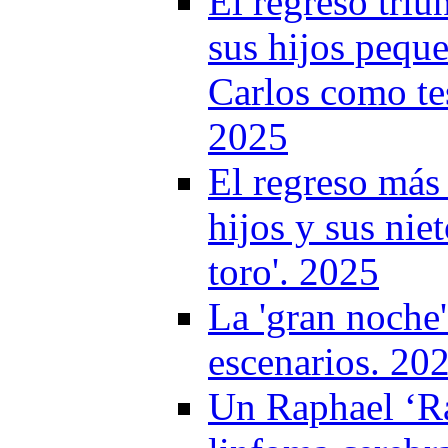
El regreso triu
sus hijos pequ
Carlos como te
2025
El regreso más
hijos y sus nie
toro'. 2025
La 'gran noche'
escenarios. 20
Un Raphael ‘Ra