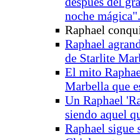
después del gra
noche mágica"
Raphael conquis
Raphael agrand
de Starlite Mar
El mito Raphae
Marbella que e
Un Raphael 'Ra
siendo aquel q
Raphael sigue 