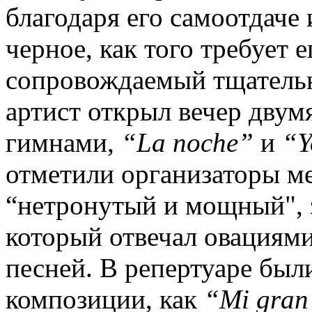
благодаря его самоотдаче 
черное, как того требует 
сопровождаемый тщатель
артист открыл вечер дву
гимнами,
“
La
noche
”
и
“
отметили организаторы ме
“нетронутый и мощный", з
который отвечал овациям
песней. В репертуаре был
композиции, как
“
Mi
gra