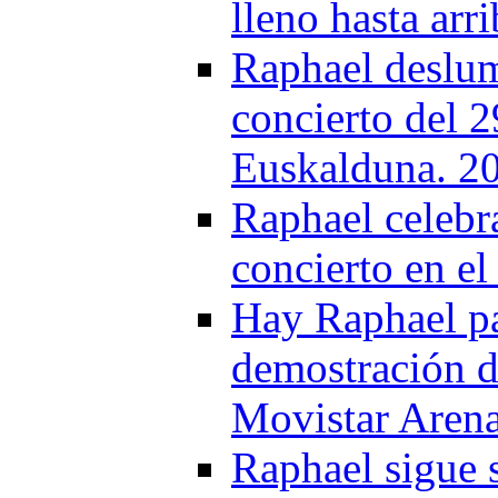
lleno hasta arr
Raphael deslum
concierto del 
Euskalduna. 2
Raphael celebra
concierto en e
Hay Raphael par
demostración de
Movistar Aren
Raphael sigue 