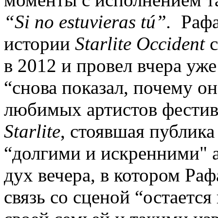
“
Si
no
estuvieras
t
ú”.
Рафаэ
истории
Starlite Occident
с
в 2012 и провел вчера уже
“снова показал, почему о
любимых артистов фестив
Starlite
, стоявшая публик
“долгими и искренними" 
дух вечера, в котором Раф
связь со сценой “остает