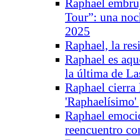
Raphael embruj
Tour”: una noc
2025
Raphael, la res
Raphael es aque
la última de L
Raphael cierra
'Raphaelísimo'
Raphael emoci
reencuentro co