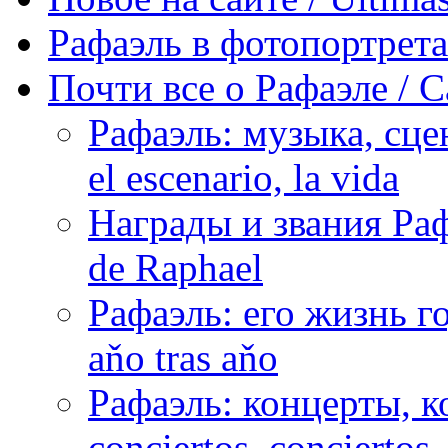
Рафаэль в фотопортретах 
Почти все о Рафаэле / C
Рафаэль: музыка, сцен
el escenario, la vida
Награды и звания Раф
de Raphael
Рафаэль: его жизнь го
aňo tras aňo
Рафаэль: концерты, ко
conciertos, сonciertos, 