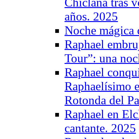
Chiclana tras v
años. 2025
Noche mágica d
Raphael embruj
Tour”: una noc
Raphael conqui
Raphaelísimo e
Rotonda del P
Raphael en Elc
cantante. 2025