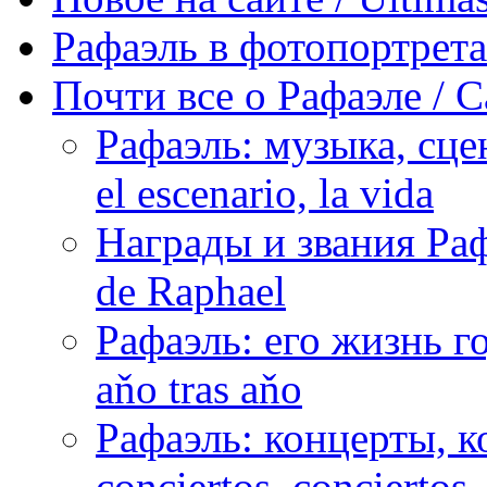
Рафаэль в фотопортретах 
Почти все о Рафаэле / C
Рафаэль: музыка, сцен
el escenario, la vida
Награды и звания Раф
de Raphael
Рафаэль: его жизнь го
aňo tras aňo
Рафаэль: концерты, ко
conciertos, сonciertos, 