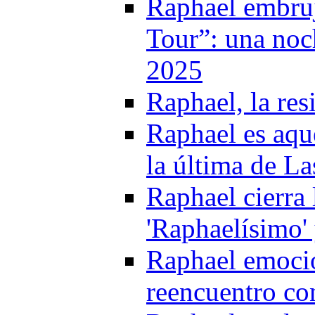
Raphael embruj
Tour”: una noc
2025
Raphael, la res
Raphael es aque
la última de L
Raphael cierra
'Raphaelísimo'
Raphael emoci
reencuentro co