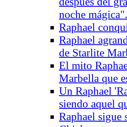
después del gra
noche mágica"
Raphael conquis
Raphael agrand
de Starlite Mar
El mito Raphae
Marbella que e
Un Raphael 'Ra
siendo aquel q
Raphael sigue 