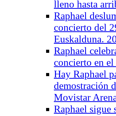
lleno hasta arr
Raphael deslum
concierto del 
Euskalduna. 2
Raphael celebra
concierto en e
Hay Raphael par
demostración de
Movistar Aren
Raphael sigue 