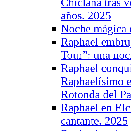
Chiclana tras v
años. 2025
Noche mágica d
Raphael embruj
Tour”: una noc
Raphael conqui
Raphaelísimo e
Rotonda del P
Raphael en Elc
cantante. 2025