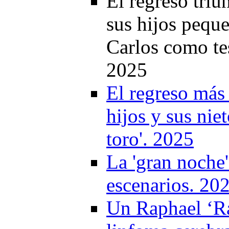
El regreso triu
sus hijos pequ
Carlos como te
2025
El regreso más
hijos y sus nie
toro'. 2025
La 'gran noche'
escenarios. 20
Un Raphael ‘Ra