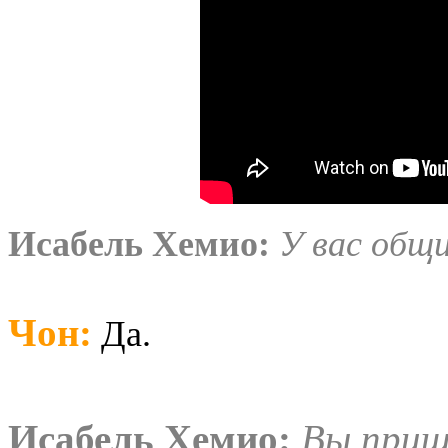
Исабель
Хемио
:
У вас общ
Чон
:
Да.
Исабель
Хемио
:
Вы приш