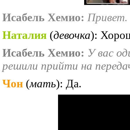
Исабель
Хемио:
Привет.
Наталия
(
девочка
): Хоро
Исабель
Хемио
:
У вас од
решили прийти на передач
Чон
(
мать
): Да.