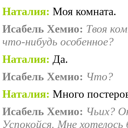
Наталия
:
Моя комната.
Исабель
Хемио
:
Твоя ком
что-нибудь особенное?
Наталия
:
Да.
Исабель
Хемио
:
Что?
Наталия
:
Много постеров
Исабель
Хемио
:
Чьих? Он
Успокойся. Мне хотелось 