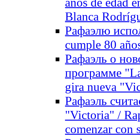
años de edad e
Blanca Rodríg
Рафаэлю испол
cumple 80 años
Рафаэль о ново
программе "La 
gira nueva "Vi
Рафаэль счита
"Victoria" / Ra
comenzar con s