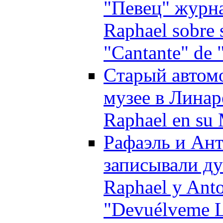
"Певец" журн
Raphael sobre s
"Cantante" de
Cтарый автомо
музее в Линаре
Raphael en su 
Рафаэль и Ант
записывали дуэ
Raphael y Ant
"Devuélveme L