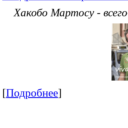
Хакобо Мартосу - всег
[
Подробнее
]