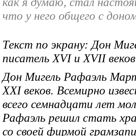
как я думаю, стал настоя
что у него общего с доно
Текст по экрану: Дон Миг
писатель
XVI
и
XVII
веков
Дон Мигель Рафаэль Март
ХХ
I
веков. Всемирно изве
всего семнадцати лет мол
Рафаэль решил стать хр
со своей фирмой грамзап