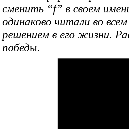
сменить “
f
” в своем имен
одинаково читали во все
решением в его жизни. Р
побед
ы.