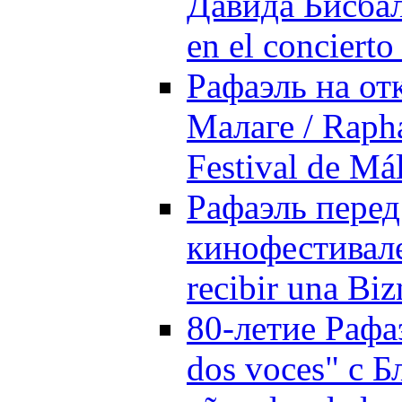
Давида Бисбаля
en el conciert
Рафаэль на от
Малаге / Rapha
Festival de Má
Рафаэль перед
кинофестивале
recibir una Bi
80-летие Рафа
dos voces" с Б