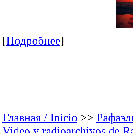
[
Подробнее
]
Главная / Inicio
>>
Рафаэль
Video y radioarchivos de R