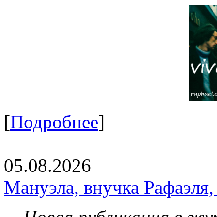
[
Подробнее
]
05.08.2026
Мануэла, внучка Рафаэля,
Новая публикация в жу