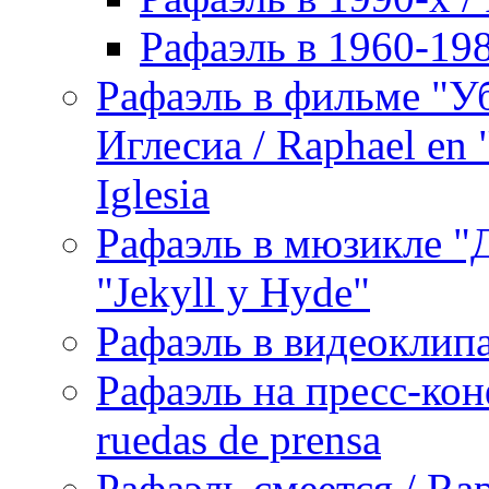
Рафаэль в 1960-198
Рафаэль в фильме "У
Иглесиа / Raphael en 
Iglesia
Рафаэль в мюзикле "Д
"Jekyll y Hyde"
Рафаэль в видеоклипах
Рафаэль на пресс-кон
ruedas de prensa
Рафаэль смеется / Rap