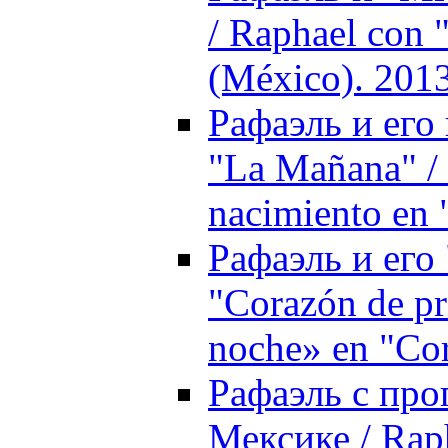
/ Raphael con 
(México). 201
Рафаэль и его
"La Mañana" /
nacimiento en
Рафаэль и его
"Corazón de pr
noche» en "Cor
Рафаэль с про
Мексике / Rap