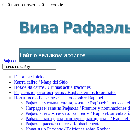
Сайт использует файлы cookie
Рафаэль
Главная / Inicio
Карта сайта / Mapa del Sitio
Новое на сайте / Últimas actualizaciones
Рафаэль в фотопортретах / Raphael en los fotoretratos
Почти все о Рафаэле / Casi todo sobre Raphael
Рафаэль: музыка, сцена, жизнь / Raphael: la musica, el 
Награды и звания Рафаэля / Premios y nominaciones d
Рафаэль: его жизнь год за годом / Raphael: su vida aňo
Рафаэль: концерты, концерты, концерты... / Raphael: con
Рафаэль рассказывает / Raphael cuenta
Издания о Рафаэле / Ediciones sobre Raphael