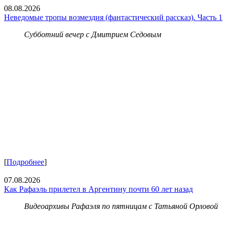
08.08.2026
Неведомые тропы возмездия (фантастический рассказ). Часть 1
Субботний вечер с Дмитрием Седовым
[
Подробнее
]
07.08.2026
Как Рафаэль прилетел в Аргентину почти 60 лет назад
Видеоархивы Рафаэля по пятницам с Татьяной Орловой