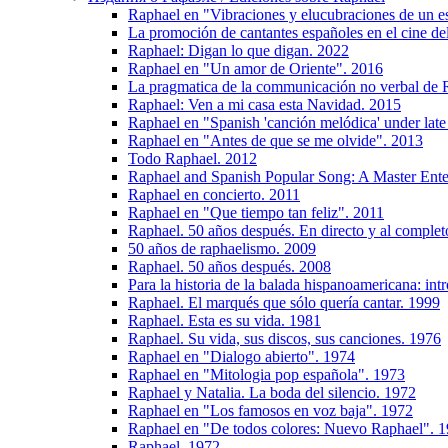
Raphael en "Vibraciones y elucubraciones de un e
La promoción de cantantes españoles en el cine de
Raphael: Digan lo que digan. 2022
Raphael en "Un amor de Oriente". 2016
La pragmatica de la communicación no verbal de 
Raphael: Ven a mi casa esta Navidad. 2015
Raphael en "Spanish 'canción melódica' under lat
Raphael en "Antes de que se me olvide". 2013
Todo Raphael. 2012
Raphael and Spanish Popular Song: A Master Enter
Raphael en concierto. 2011
Raphael en "Que tiempo tan feliz". 2011
Raphael. 50 años después. En directo y al complet
50 años de raphaelismo. 2009
Raphael. 50 años después. 2008
Para la historia de la balada hispanoamericana: in
Raphael. El marqués que sólo quería cantar. 1999
Raphael. Esta es su vida. 1981
Raphael. Su vida, sus discos, sus canciones. 1976
Raphael en "Dialogo abierto". 1974
Raphael en "Mitologia pop española". 1973
Raphael y Natalia. La boda del silencio. 1972
Raphael en "Los famosos en voz baja". 1972
Raphael en "De todos colores: Nuevo Raphael". 
Raphael. 1972