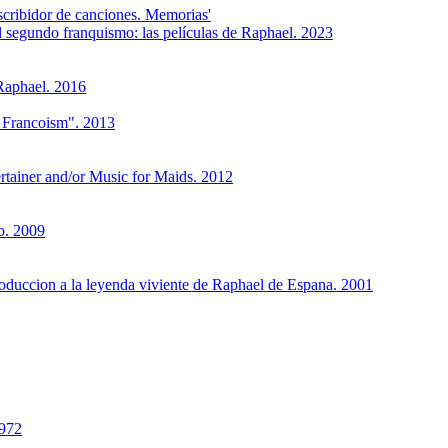
scribidor de canciones. Memorias'
l segundo franquismo: las películas de Raphael. 2023
Raphael. 2016
e Francoism". 2013
tainer and/or Music for Maids. 2012
o. 2009
troduccion a la leyenda viviente de Raphael de Espana. 2001
1972