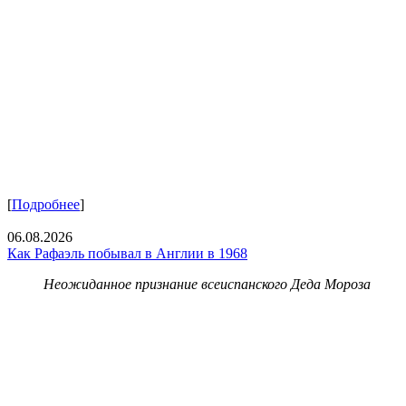
[
Подробнее
]
06.08.2026
Как Рафаэль побывал в Англии в 1968
Неожиданное признание всеиспанского Деда Мороза