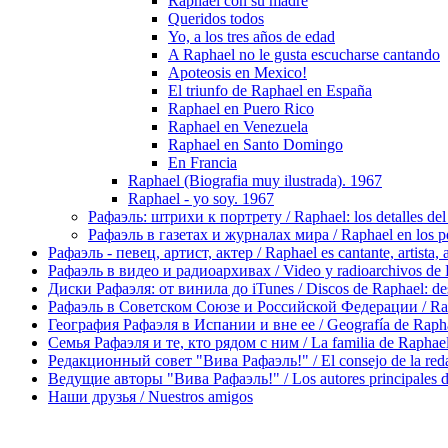
Raphael con su madre
Queridos todos
Yo, a los tres años de edad
A Raphael no le gusta escucharse cantando
Apoteosis en Mexico!
El triunfo de Raphael en España
Raphael en Puero Rico
Raphael en Venezuela
Raphael en Santo Domingo
En Francia
Raphael (Biografia muy ilustrada). 1967
Raphael - yo soy. 1967
Рафаэль: штрихи к портрету / Raphael: los detalles del 
Рафаэль в газетах и журналах мира / Raphael en los pe
Рафаэль - певец, артист, актер / Raphael es cantante, artista, 
Рафаэль в видео и радиоархивах / Video y radioarchivos de
Диски Рафаэля: от винила до iTunes / Discos de Raphael: desd
Рафаэль в Советском Союзе и Российской Федерации / Rapha
География Рафаэля в Испании и вне ее / Geografía de Rapha
Семья Рафаэля и те, кто рядом с ним / La familia de Raphael 
Редакционный совет "Вива Рафаэль!" / El consejo de la red
Ведущие авторы "Вива Рафаэль!" / Los autores principales d
Наши друзья / Nuestros amigos