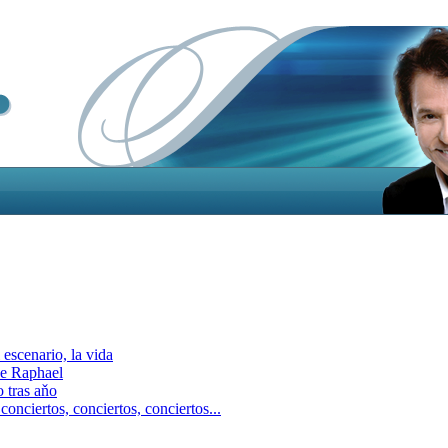
escenario, la vida
e Raphael
 tras aňo
ciertos, сonciertos, сonciertos...