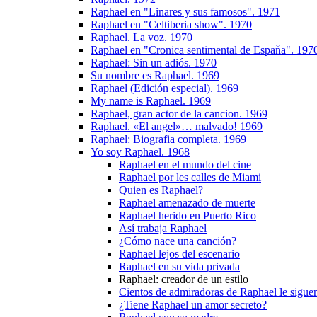
Raphael en "Linares y sus famosos". 1971
Raphael en "Celtiberia show". 1970
Raphael. La voz. 1970
Raphael en "Cronica sentimental de Espaňa". 197
Raphael: Sin un adiós. 1970
Su nombre es Raphael. 1969
Raphael (Edición especial). 1969
My name is Raphael. 1969
Raphael, gran actor de la cancion. 1969
Raphael. «El angel»… malvado! 1969
Raphael: Biografia completa. 1969
Yo soy Raphael. 1968
Raphael en el mundo del cine
Raphael por les calles de Miami
Quien es Raphael?
Raphael amenazado de muerte
Raphael herido en Puerto Rico
Así trabaja Raphael
¿Cómo nace una canción?
Raphael lejos del escenario
Raphael en su vida privada
Raphael: creador de un estilo
Cientos de admiradoras de Raphael le sigue
¿Tiene Raphael un amor secreto?