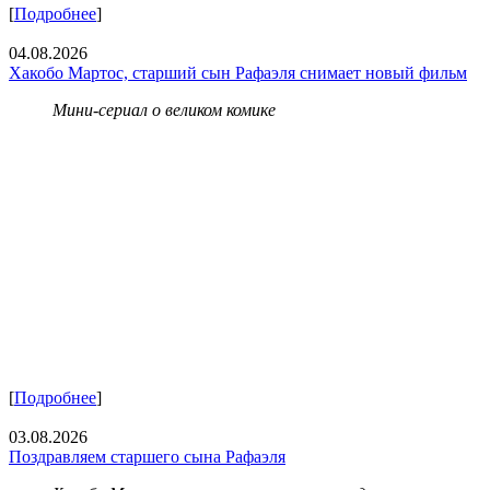
[
Подробнее
]
04.08.2026
Хакобо Мартос, старший сын Рафаэля снимает новый фильм
Мини-сериал о великом комике
[
Подробнее
]
03.08.2026
Поздравляем старшего сына Рафаэля