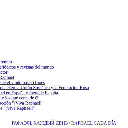
retrato
riódicos y revistas del mundo
actor
 Raphael
e el vinilo hasta iTunes
el en la Unión Soviética y la Federación Rusa
el en España y fuera de España
y los que cerca de él
acción "¡Viva Raphael!"
e "¡Viva Raphael!"
РАФАЭЛЬ КАЖДЫЙ ДЕНЬ / RAPHAEL CADA DÍA