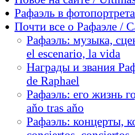
Рафаэль в фотопортретах 
Почти все о Рафаэле / C
Рафаэль: музыка, сцен
el escenario, la vida
Награды и звания Раф
de Raphael
Рафаэль: его жизнь го
aňo tras aňo
Рафаэль: концерты, ко
conciertos, сonciertos, 