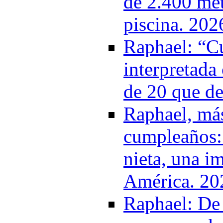
de 2.400 met
piscina. 202
Raphael: “C
interpretada
de 20 que d
Raphael, más
cumpleaños: 
nieta, una i
América. 20
Raphael: De 