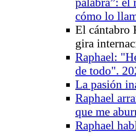
palabra”: el 
cómo lo llam
El cántabro
gira interna
Raphael: "He
de todo". 2
La pasión in
Raphael arra
que me abur
Raphael habl