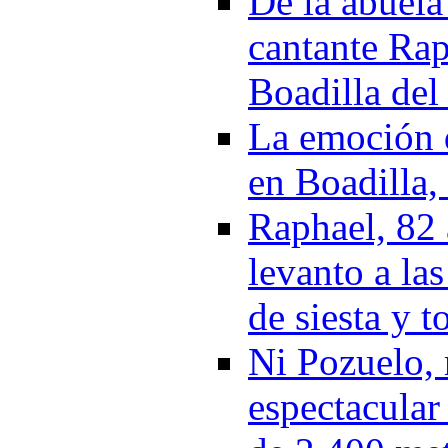
De la abuela 
cantante Rap
Boadilla de
La emoción 
en Boadilla,
Raphael, 82 
levanto a la
de siesta y t
Ni Pozuelo, 
espectacular