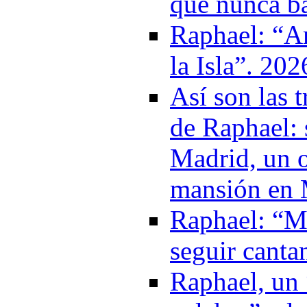
que nunca ba
Raphael: “A
la Isla”. 202
Así son las 
de Raphael: 
Madrid, un o
mansión en 
Raphael: “Mi
seguir canta
Raphael, un “