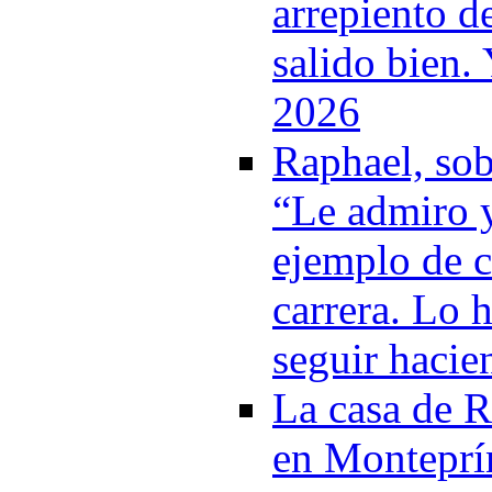
arrepiento d
salido bien. 
2026
Raphael, sob
“Le admiro y
ejemplo de c
carrera. Lo h
seguir hacie
La casa de 
en Monteprí