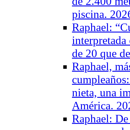
de 2.400 met
piscina. 202
Raphael: “C
interpretada
de 20 que d
Raphael, más
cumpleaños: 
nieta, una i
América. 20
Raphael: De 