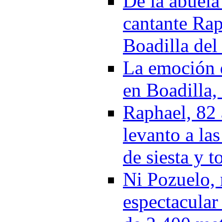
De la abuela 
cantante Rap
Boadilla de
La emoción 
en Boadilla,
Raphael, 82 
levanto a la
de siesta y t
Ni Pozuelo, 
espectacular