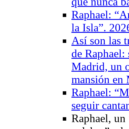
que nunca ba
Raphael: “A
la Isla”. 202
Así son las 
de Raphael: 
Madrid, un o
mansión en 
Raphael: “Mi
seguir canta
Raphael, un “