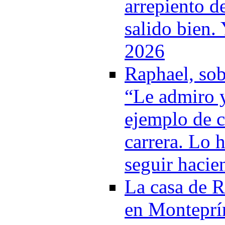
arrepiento d
salido bien. 
2026
Raphael, sob
“Le admiro y
ejemplo de c
carrera. Lo h
seguir hacie
La casa de 
en Monteprí