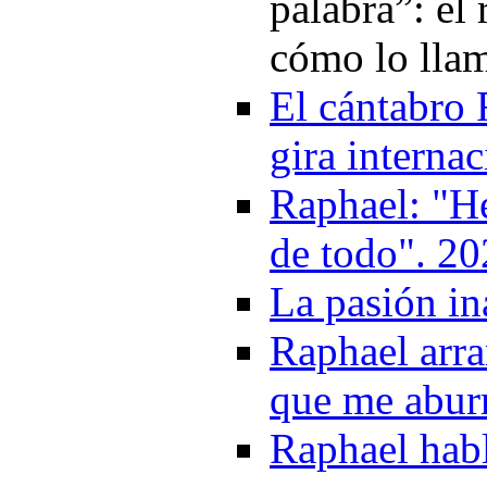
palabra”: el 
cómo lo llam
El cántabro
gira interna
Raphael: "He
de todo". 2
La pasión in
Raphael arra
que me abur
Raphael habl