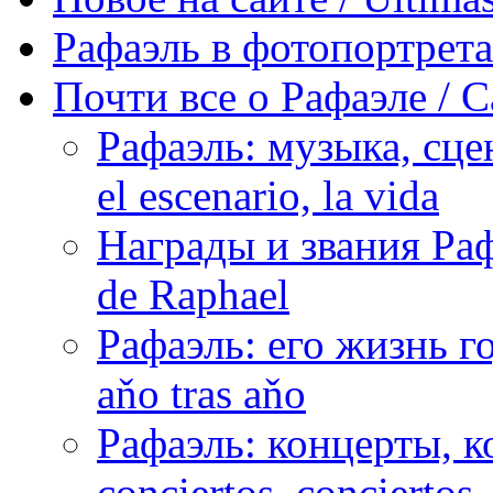
Рафаэль в фотопортретах 
Почти все о Рафаэле / C
Рафаэль: музыка, сцен
el escenario, la vida
Награды и звания Раф
de Raphael
Рафаэль: его жизнь го
aňo tras aňo
Рафаэль: концерты, ко
conciertos, сonciertos, 