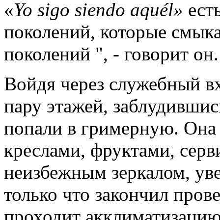
«
Yo
sigo
siendo
aqu
é
l
»
есть
поколений, которые смыка
поколений ", - говорит он
Войдя через служебный вх
пару этажей, заблудившис
попали в гримерную. Она 
креслами, фруктами, серв
неизбежным зеркалом, ув
только что закончил прове
проходит акклиматизацию