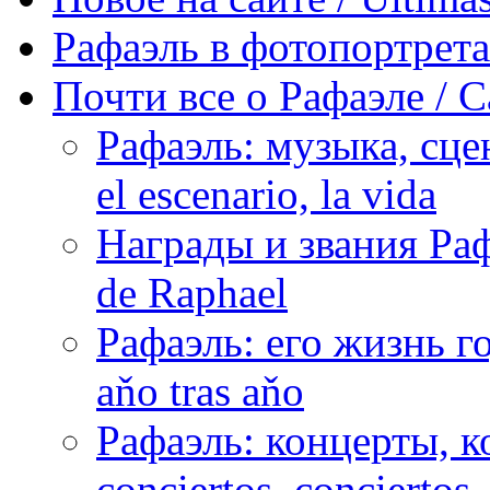
Рафаэль в фотопортретах 
Почти все о Рафаэле / C
Рафаэль: музыка, сцен
el escenario, la vida
Награды и звания Раф
de Raphael
Рафаэль: его жизнь го
aňo tras aňo
Рафаэль: концерты, ко
conciertos, сonciertos, 