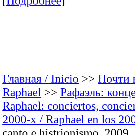
[
Подробнее
]
Главная / Inicio
>>
Почти в
Raphael
>>
Рафаэль: конце
Raphael: conciertos, сoncier
2000-х / Raphael en los 20
canto e histrionismo. 2009