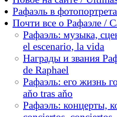
Рафаэль в фотопортретах 
Почти все о Рафаэле / C
Рафаэль: музыка, сцен
el escenario, la vida
Награды и звания Раф
de Raphael
Рафаэль: его жизнь го
aňo tras aňo
Рафаэль: концерты, ко
conciertos, сonciertos, 