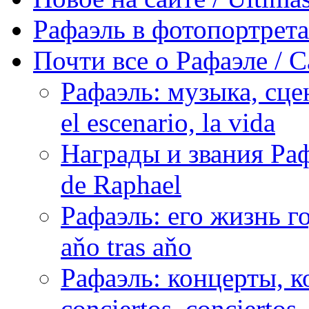
Рафаэль в фотопортретах 
Почти все о Рафаэле / C
Рафаэль: музыка, сцен
el escenario, la vida
Награды и звания Раф
de Raphael
Рафаэль: его жизнь го
aňo tras aňo
Рафаэль: концерты, ко
conciertos, сonciertos, 