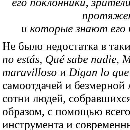
его поклонники, зрител
протяжен
и которые знают его 
Не было недостатка в так
no
est
á
s
,
Qu
é
sabe
nadie
,
M
maravilloso
и
Digan
lo
qu
самоотдачей и безмерной
сотни людей, собравшихся
образом, с помощью всег
инструмента и современны