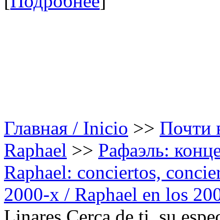
[
Подробнее
]
Главная / Inicio
>>
Почти в
Raphael
>>
Рафаэль: конце
Raphael: conciertos, сoncier
2000-х / Raphael en los 20
Linares Cerca de ti, su esp