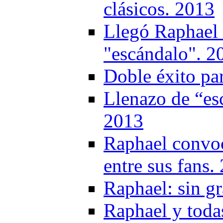
clásicos. 2013
Llegó Raphael 
"escándalo". 2
Doble éxito pa
Llenazo de “es
2013
Raphael convoc
entre sus fans.
Raphael: sin g
Raphael y toda