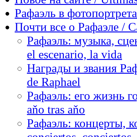
Рафаэль в фотопортретах 
Почти все о Рафаэле / C
Рафаэль: музыка, сцен
el escenario, la vida
Награды и звания Раф
de Raphael
Рафаэль: его жизнь го
aňo tras aňo
Рафаэль: концерты, ко
conciertos, сonciertos, 