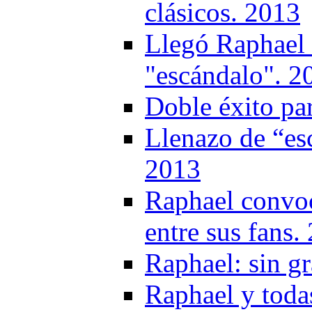
clásicos. 2013
Llegó Raphael 
"escándalo". 2
Doble éxito pa
Llenazo de “es
2013
Raphael convoc
entre sus fans.
Raphael: sin g
Raphael y toda