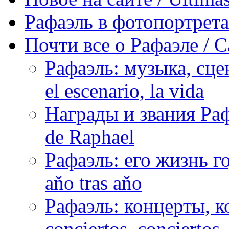
Рафаэль в фотопортретах 
Почти все о Рафаэле / C
Рафаэль: музыка, сцен
el escenario, la vida
Награды и звания Раф
de Raphael
Рафаэль: его жизнь го
aňo tras aňo
Рафаэль: концерты, ко
conciertos, сonciertos, 