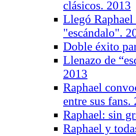
clásicos. 2013
Llegó Raphael 
"escándalo". 2
Doble éxito pa
Llenazo de “es
2013
Raphael convoc
entre sus fans.
Raphael: sin g
Raphael y toda