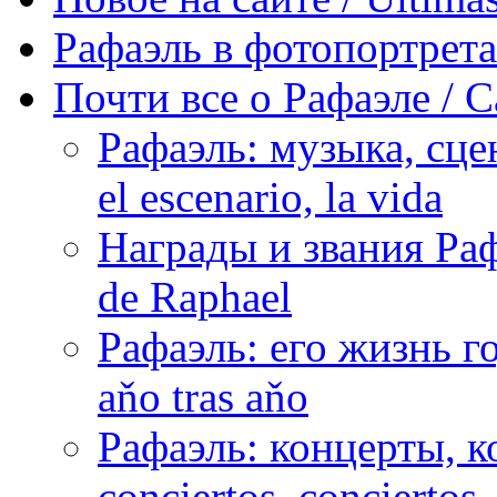
Рафаэль в фотопортретах 
Почти все о Рафаэле / C
Рафаэль: музыка, сцен
el escenario, la vida
Награды и звания Раф
de Raphael
Рафаэль: его жизнь го
aňo tras aňo
Рафаэль: концерты, ко
conciertos, сonciertos, 