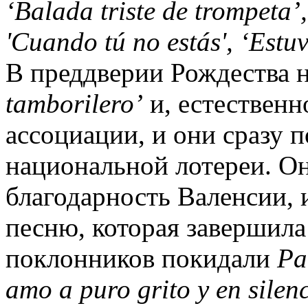
‘Balada triste de trompeta’
'Cuando tú no estás'
,
‘Estu
В преддверии Рождества н
tamborilero’
и, естественн
ассоциации, и они сразу 
национальной лотереи. О
благодарность Валенсии, 
песню, которая завершила 
поклонников покидали
Pa
amo a puro grito y en silen